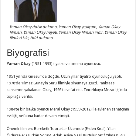
Yaman Okay ddisk dolumu, Yaman Okay yeşilçam, Yaman Okay
filmleri, Yaman Okay hayatı, Yaman Okay filmleri indir, Yaman Okay
filmleri izle, Hdd dolumu
Biyografisi
Yaman Okay
(1951-1993) tiyatro ve sinema oyuncusu.
1951 yılında Giresun’da doğdu. Uzun yıllar tiyatro oyunculuğu yaptı.
1978’de Yılmaz Güney’in Sürü filmiyle sinemaya geçti. Pankreas
kanserine yakalanan Okay, 1993’te vefat etti. Zincirlikuyu Mezarlığı’nda
toprağa verildi.
1984’te bir başka oyuncu Meral Okay (1959-2012) ile evlenen sanatçının
evliliği, vefatına kadar devam etmişti.
Önemli filmleri: Bereketli Topraklar Üzerinde (Erden Kıral), Yılanı
Öldürseler (Türkân Şoray), Adak, Asiye Nasıl Kurtulur (Atıf Yılmaz), 40