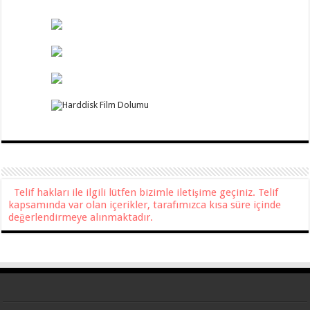
Telif hakları ile ilgili lütfen bizimle iletişime geçiniz. Telif
kapsamında var olan içerikler, tarafımızca kısa süre içinde
değerlendirmeye alınmaktadır.