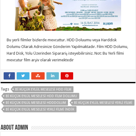
Bu yerli filmler bizlerde mevcuttur. HDD Doluumu veya Harddisk
Dolumu Olarak Adresinize Gönderim Yapılmaktadır. Film HDD Dolumu,
Hard Disk, Yolu Üzerinden Siparariş isteyebilirsiniz. Not: Bu Yerli filmi
mevcutur film arşiv olarak verimektedir
Tags
BI KÜÇÜK EYLÜL MESELESI HDD FILM
BI KÜÇÜK EYLÜL MESELESI HDD FILM DOLUMU
BI KÜÇÜK EYLÜL MESELESI HDDDOLUM
BI KÜÇÜK EYLÜL MESELESI YERLI FILMI
BI KÜÇÜK EYLÜL MESELESI YERLI FILMI INDIR
About Admin