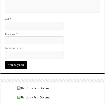
Ad
*
E-posta
*
İnternet sitesi