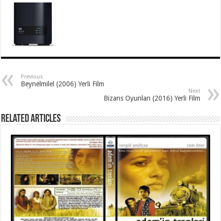
Previous
Beynelmilel (2006) Yerli Film
Next
Bizans Oyunları (2016) Yerli Film
Related Articles