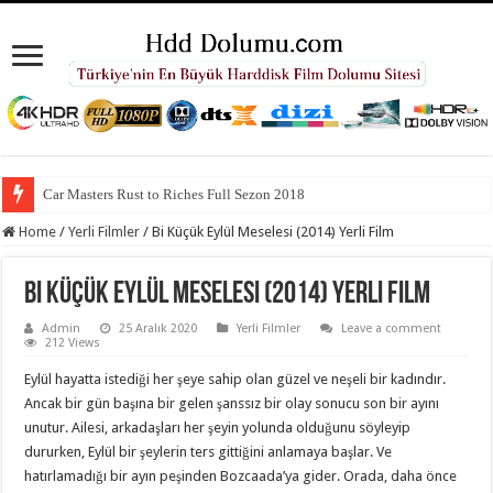
Car Masters Rust to Riches Full Sezon 2018
Home
/
Yerli Filmler
/
Bi Küçük Eylül Meselesi (2014) Yerli Film
Bi Küçük Eylül Meselesi (2014) Yerli Film
Admin
25 Aralık 2020
Yerli Filmler
Leave a comment
212 Views
Eylül hayatta istediği her şeye sahip olan güzel ve neşeli bir kadındır.
Ancak bir gün başına bir gelen şanssız bir olay sonucu son bir ayını
unutur. Ailesi, arkadaşları her şeyin yolunda olduğunu söyleyip
dururken, Eylül bir şeylerin ters gittiğini anlamaya başlar. Ve
hatırlamadığı bir ayın peşinden Bozcaada’ya gider. Orada, daha önce