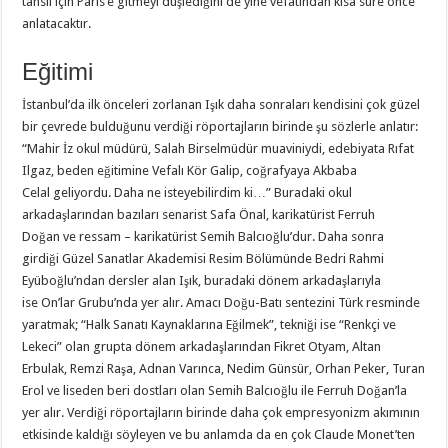
tahsil için Paris’e gitmeyi düşlediğini de yine vefatından kısa süre önce
anlatacaktır.
Eğitimi
İstanbul’da ilk önceleri zorlanan Işık daha sonraları kendisini çok güzel
bir çevrede bulduğunu verdiği röportajların birinde şu sözlerle anlatır:
“Mahir İz okul müdürü, Salah Birselmüdür muaviniydi, edebiyata Rıfat
Ilgaz, beden eğitimine Vefalı Kör Galip, coğrafyaya Akbaba
Celal geliyordu. Daha ne isteyebilirdim ki…” Buradaki okul
arkadaşlarından bazıları senarist Safa Önal, karikatürist Ferruh
Doğan ve ressam – karikatürist Semih Balcıoğlu’dur. Daha sonra
girdiği Güzel Sanatlar Akademisi Resim Bölümünde Bedri Rahmi
Eyüboğlu’ndan dersler alan Işık, buradaki dönem arkadaşlarıyla
ise On’lar Grubu’nda yer alır. Amacı Doğu-Batı sentezini Türk resminde
yaratmak; “Halk Sanatı Kaynaklarına Eğilmek”, tekniği ise “Renkçi ve
Lekeci” olan grupta dönem arkadaşlarından Fikret Otyam, Altan
Erbulak, Remzi Raşa, Adnan Varınca, Nedim Günsür, Orhan Peker, Turan
Erol ve liseden beri dostları olan Semih Balcıoğlu ile Ferruh Doğan’la
yer alır. Verdiği röportajların birinde daha çok empresyonizm akımının
etkisinde kaldığı söyleyen ve bu anlamda da en çok Claude Monet’ten