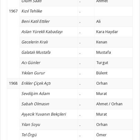
Ölüm Saati
.
Ahmet
1967
Kızıl Tehlike
.
Beni Katil Ettiler
.
Ali
Aslan Yürekli Kabadayı
.
Kara Haydar
Gecelerin Kralı
.
Kenan
Galatalı Mustafa
.
Mustafa
Acı Günler
.
Turgut
Yıkılan Gurur
.
Bülent
1968
Erikler Çiçek Açtı
.
Orhan
Sevdiğim Adam
.
Murat
Sabah Olmasın
.
Ahmet / Orhan
Ayşecik Yuvanın Bekçileri
.
Murat
Yılan Soyu
.
Orhan
Tel Örgü
.
Ömer