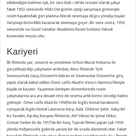
etkilendiğini belirten Işık, bir süre Bab-ı Ali’de ressam olarak çalışır
fakat 1952 senesinde Yıldız Dergisi’nin açtığı yarışmaya girmesiyle
resim hayatındaki geri planına itilerek sinemaya doğru yönelişi başlar.
Yarışmayı birincilikle kazanarak sinemaya geçer. Bir sene sonra, 1953
senesinde ise Güzel Sanatlar Akademisi Resim bölümü Yüksek
kısmından mezun olur.
Kariyeri
İlk filminde şair, senarist ve yönetmen Orhon Murat Arıburnu ile
gerçekleştirdiği çalışmanın ardından, ikinci filminde Türk
Sineması’nda Geçiş Dönemi’ni bitiren ve Sinemacılar Dönemi’ne giriş
yapıtı olarak kabul edilen Ömer Lütfü Akad’ın
Kanun Namına
filmiyle
büyük ün kazanır. Yaşamının ilerleyen dönemlerinde resim
çalışmalarına ara ara devam etse de sinema artık birinci önceliği haline
gelmiştir. Ömer Lütfü Akad ile 1950’lerde İngiliz Kemal karakterini
oynayarak İngiliz Kemal Lawrense Karşı, Katil, Öldüren Şehir, Vahşi Bir
Kız Sevdim, Kardeş Kurşunu filmlerini, Atıf Yılmaz ile Şimal Yıldızı,
Osman Seden ile de 1957’de Bir Avuç Toprak filmini yapan Işık 1959
yılında Hollywood’a giderek şansını bir de orada denemek ister. Fakat
buradaki filmlerde çalışamaz. Bunun nedeni sorulduğunda da :
Benim