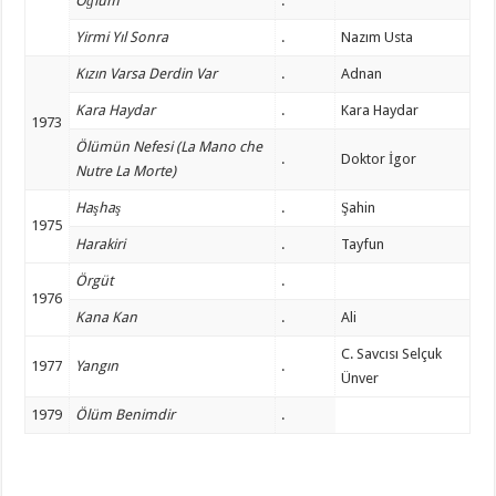
Oğlum
.
Yirmi Yıl Sonra
.
Nazım Usta
Kızın Varsa Derdin Var
.
Adnan
Kara Haydar
.
Kara Haydar
1973
Ölümün Nefesi (La Mano che
.
Doktor İgor
Nutre La Morte)
Haşhaş
.
Şahin
1975
Harakiri
.
Tayfun
Örgüt
.
1976
Kana Kan
.
Ali
C. Savcısı Selçuk
1977
Yangın
.
Ünver
1979
Ölüm Benimdir
.