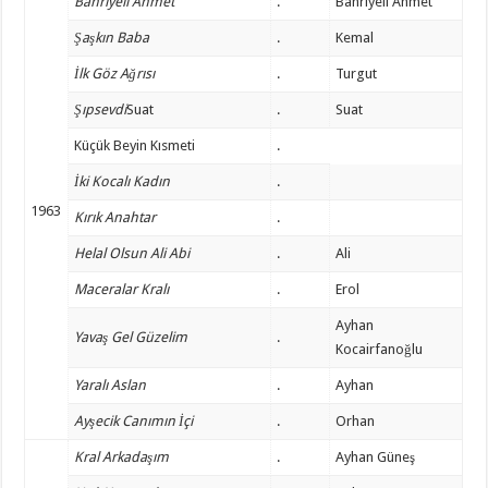
Bahriyeli Ahmet
.
Bahriyeli Ahmet
Şaşkın Baba
.
Kemal
İlk Göz Ağrısı
.
Turgut
Şıpsevdi
Suat
.
Suat
Küçük Beyin Kısmeti
.
İki Kocalı Kadın
.
1963
Kırık Anahtar
.
Helal Olsun Ali Abi
.
Ali
Maceralar Kralı
.
Erol
Ayhan
Yavaş Gel Güzelim
.
Kocairfanoğlu
Yaralı Aslan
.
Ayhan
Ayşecik Canımın İçi
.
Orhan
Kral Arkadaşım
.
Ayhan Güneş