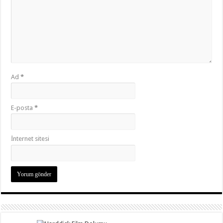
Ad
*
E-posta
*
İnternet sitesi