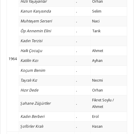
Hızlı Yaşayanlar
.
Orhan
Kanun Karşısında
.
Selim
Muhteşem Serseri
.
Naci
Öp Annemin Elini
.
Tarık
Kadın Terzisi
.
Halk Çocuğu
.
Ahmet
1964
Katilin Kızı
.
Ayhan
Koçum Benim
.
Taşralı Kız
.
Necmi
Hızır Dede
.
Orhan
Fikret Soylu /
Şahane Züğürtler
.
Ahmet
Kadın Berberi
.
Erol
Şoförler Kralı
.
Hasan