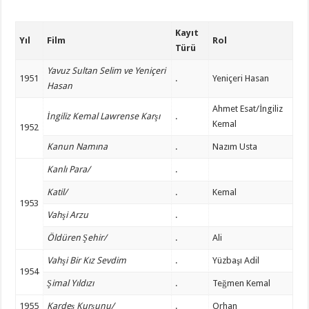
Kayıt
Yıl
Film
Rol
Türü
Yavuz Sultan Selim ve Yeniçeri
1951
.
Yeniçeri Hasan
Hasan
Ahmet Esat/İngiliz
İngiliz Kemal Lawrense Karşı
.
Kemal
1952
Kanun Namına
.
Nazım Usta
Kanlı Para/
.
Katil/
.
Kemal
1953
Vahşi Arzu
.
Öldüren Şehir/
.
Ali
Vahşi Bir Kız Sevdim
.
Yüzbaşı Adil
1954
Şimal Yıldızı
.
Teğmen Kemal
1955
Kardeş Kurşunu/
.
Orhan