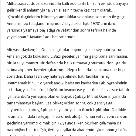
Mithatpaşa caddesi üzerinde iki katlı eski tarihi bir rum evinde dünyaya
gelir; kendi anlatımıyla “Işıyan ailesinin tekne kazıntısı” olarak…
“Çocukluk günlerim bilinen yaramazlıklar ve onların sonuçları ile geçti.
Annemi, hep telaşlandırmışımdır.” diye ekler Işık, 1970’lerin ikinci
yarısında yazmaya başladığı ve vefatından sonra tefrika halinde
yayımlanan “Hayatım” adlı hatıratlarında.
Altı yaşındayken; “…Onunla ilgili olarak şimdi çok az şey hatırlıyorum.
Ama en çok da kokusunu…Bazı geceler yanıma gelip bana sarılmasını,
birlikte uyumamızı. Bir defasında balık tutmaya götürmüş, dönüşte de
sırtına alıp merdivenleri çıkartmıştı. Hepsi bu…Hafızamı ona dair hep
zorladım. Daha fazla şey hatırlayabilmek, hatırladıklarımı hiç
unutmamak için…” diyerek andığı babasını kaybeden Işık, öğreniminin
ilk birkaç yılını İzmir’de, büyük bir kısmını ise yıllar önce üniversite tahsili
için İstanbul’a yerleşmiş olan en büyük ağabeyi Mithat Özer’in yanında
tamamlamaya başlar. Kısa birkaç yıldan sonra; çok genç yaşta
kaybedilen ağabey, Işık için hayat boyu hep örnek kişilik olur. Özellikle
resim alanındaki ilerleyişini hep örnek aldığını, onun vefatı sonrası evin
geçimine yardımcı olmak için 12 yaşında iken okurken çalışmaya da
başladığını belirten Işık, ilerleyen yıllarda akademideyken onun gibi üst