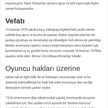
vizyona girer fakat Türkiye’de sansüre uğrar ve türk seyircisiyle hiçbir
zaman buluşamazlar.
Vefatı
13 Haziran 1979 sabaha karşı Selimpaşa Kıyıkent’teki yazlık evinde
şiddetli baş ağrısı ve kusma ile uyanan, doktor kayınbiraderinin de
yazlığa uğraması ve durumunun iyi olmadığını fark etmesi ile yatırıldığı
klinikte anevrizma rüptürü sonucu beyin kanaması tanısı koyulan Işık,
kurtarılamaz ve üç günlük koma sürecinin sonunda 16 Haziran 1979’da
yaşama veda eder. Mezarı Zincirlikuyu Mezarlığı ‘ndadır.
Oyuncu hakları üzerine
Ayhan Işık ile ilgili belki de en belirleyici unsurlardan olan ve bu
anlamda bahsedilmeyi bir hayli hak eden bu konuya dair verdiği
demeçlerin birinde şunları söyler:
”
Türk sinemasının Batı ülkelerindeki çağdaş sinemacılık düzeyine
çıkabilmesi için, her şeyden önce ayrıntılı bir ‘Sinema Kanunu’