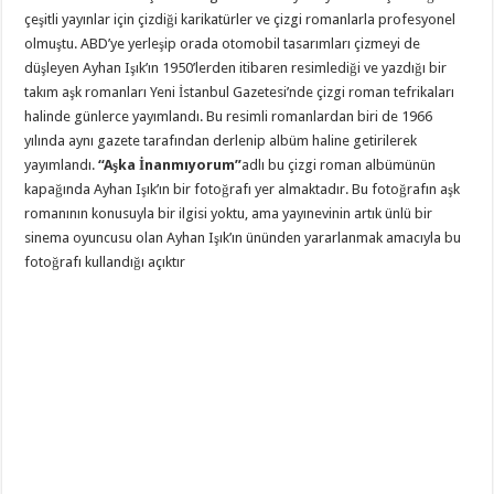
çeşitli yayınlar için çizdiği karikatürler ve çizgi romanlarla profesyonel
olmuştu. ABD’ye yerleşip orada otomobil tasarımları çizmeyi de
düşleyen Ayhan Işık’ın 1950’lerden itibaren resimlediği ve yazdığı bir
takım aşk romanları Yeni İstanbul Gazetesi’nde çizgi roman tefrikaları
halinde günlerce yayımlandı. Bu resimli romanlardan biri de 1966
yılında aynı gazete tarafından derlenip albüm haline getirilerek
yayımlandı.
“Aşka İnanmıyorum”
adlı bu çizgi roman albümünün
kapağında Ayhan Işık’ın bir fotoğrafı yer almaktadır. Bu fotoğrafın aşk
romanının konusuyla bir ilgisi yoktu, ama yayınevinin artık ünlü bir
sinema oyuncusu olan Ayhan Işık’ın ününden yararlanmak amacıyla bu
fotoğrafı kullandığı açıktır