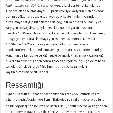
katılmamaya kendisinin karar vermesi
gibi diğer temel konular da
güvence altına alınmaktaydı. Bu prensipleriyle kariyerinin en başından
beri prodüktörlerce tepki toplayan ve A-kalite filmlerin dışında
bırakılmaya çalışılıp bu anlamda da çoğunlukla başarılı olunan Işık’a
karşı yeni ve koşulsuz çalışılabilecek rakiplerin yaratılması adına
özellikle 1960’lar’ın ilk yarısında dönemin ünlü dergilerinin düzenlemiş
olduğu yarışmalarla sinemaya yeni isimler kazandırılır. Ne var ki
1950’ler ve 1960’larında ilk yarısında halkın ilgisi nedeniyle
prodüktörlerce ekarte edilemeyen Işık’ın, starlık sisteminde edindiği
konumun da kendisine verdiği güçle oyunculuk haklarına kazandırdığı
bu edinimler kendisinden sonra gelecek birçok oyuncu için de mihenk
taşı olur, örnek alınarak Türk Sinemasında bu kazanımların
yaygınlaşmasına öncülük eder.
Ressamlığı
Ayhan Işık “Güzel Sanatlar Akademisi”nin grafik bölümünde resim
eğitimi almıştı. Akademide Semih Balcıoğlu ile sınıf arkadaşı olduğunu
[1]
da bir röportajında belirten belirten Işık
., henüz sinemaya geçmeden
önce dönemin bazı çocuk dergileri ve Türkiye Yayınevi’nin çıkarttığı