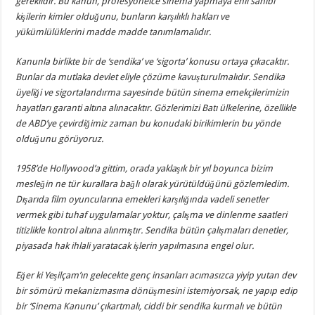
gereklidir. Bu kanun, profesyonelce sinema yapmaya ehil sahibi
kişilerin kimler olduğunu, bunların karşılıklı hakları ve
yükümlülüklerini madde madde tanımlamalıdır.
Kanunla birlikte bir de ‘sendika’ ve ‘sigorta’ konusu ortaya çıkacaktır.
Bunlar da mutlaka devlet eliyle çözüme kavuşturulmalıdır. Sendika
üyeliği ve sigortalandırma sayesinde bütün sinema emekçilerimizin
hayatları garanti altına alınacaktır. Gözlerimizi Batı ülkelerine, özellikle
de ABD’ye çevirdiğimiz zaman bu konudaki birikimlerin bu yönde
olduğunu görüyoruz.
1958’de Hollywood’a gittim, orada yaklaşık bir yıl boyunca bizim
mesleğin ne tür kurallara bağlı olarak yürütüldüğünü gözlemledim.
Dışarıda film oyuncularına emekleri karşılığında vadeli senetler
vermek gibi tuhaf uygulamalar yoktur, çalışma ve dinlenme saatleri
titizlikle kontrol altına alınmıştır. Sendika bütün çalışmaları denetler,
piyasada hak ihlali yaratacak işlerin yapılmasına engel olur.
Eğer ki Yeşilçam’ın gelecekte genç insanları acımasızca yiyip yutan dev
bir sömürü mekanizmasına dönüşmesini istemiyorsak, ne yapıp edip
bir ‘Sinema Kanunu’ çıkartmalı, ciddi bir sendika kurmalı ve bütün