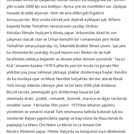
gibi orada 5000 kişi sıra bekliyor. Ayrıca çok da marifetleri var. Zıplayıp
havada iki takla atıyorlar. Hem de ana dilleri gibi İngilizce
konuşuyorlar. Bize orada ekmek yok.
diyerek açıklayan Işık, 60’ların
başında Vedat Türkali’nin senaryosunu yazdığı Otobüs
Yolcuları filmiyle Yeşilçam’a dönüş yapar. Arkasından Akad ile son
çalışması olacak olan ve Orhan Kemal’in bir romanından yine Vedat
Türkali’nin senaryolaştırdığı Üç Tekerlekli Bisiklet filmini çevirir. Işık yine
bu dönemlerde çevirdiği
Küçük Hanım
seri filmleri ile de halk
tarafından oldukça beğenilir ve devam eden dönem içerisinde ‘ Taçsız
Kral ‘ ünvanını kazanır.1970’ li yıllarda yeni bir moda rüzgarıyla film
yıldızları peş peşe sahneye çıkmaya, plaklar doldurmaya başlar. Kendisi
de bu modaya uyar ve Münir Nurettin Selçuk’tan dersler alarak Klasik
Türk müziği dalında sahneye çıkar ve bir tane 45’lik plak doldurur.
Birçok tarzda, yeteneğiyle göz doldurmayı başaran Işık
sinemada dram , politik , romantik , komedi , macera ve diğer tarzlarda
örnekler sunar. 140 kadar film çevirir. 1975’den itibaren yapımcı,
yönetmen ve senarist olarak Türk sinemasına katkıda bulunan Işık bu
senelerde İtalyan yapımcılarla yaptığı ve başrolünü de Klaus Kinski ile
paylaştığı La Mano Che Nutre La Morte ve Le Amanti Del
Mostro filmlerini yapar. Filmler İtalya’da ve Avrupa’nın bazı ülkelerinde