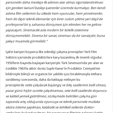
personelin daha mesleğe ilk adımını atar atmaz sigortalandırılması
için gereken kanunî baskıyı işverenler üzerinde kurmalıyız.
Ben kendi
adıma film setlerinin bu ülkede hem oyuncular, hem yönetmenler,
hem de diğer teknik elemanlar için birer zulüm çekme yeri değil de
profesyonel bir iş sahasına dönüşmesi için elimden her ne gelirse
yapacağım. Sinemacılık asla modern bir kölelik sistemine
dönüşmemelidir. Sinema bir sanat, sinemacı da bir sanatçıdır; buna
yakışır muamele görmelidir.”
Işık’ın kariyeri boyunca ilke edindiği çalışma prensipleri Yerli Film
Sektörü içerisinde prodüktörlere karşı kazanılmış ilk önemli olgudur.
1950’lerin başında başlayan kariyeriyle Türk Sineması’nda yer alan ve
özellikle 1963’te aktör dostu Suphi Kaner’in Prodüktör Cemiyeti’nin
bildirisiyle bilinçli ve organize bir şekilde işsiz bırakılmasıyla intihara
sürüklenişi sonrasında, daha da katılaşıp netleşen bu
prensiplerde
sette çalışılacak başlangıç ve bitiş saatlerinin belli olması,
pazar günü hiçbir surette çalışılmaması, sete belli saatlerde doyurucu
ve kaliteli yemek getirtilmesi, sözleşmede belirtilen çalışma gün
sayısında artış olduğunda oyuncuya ve teknik personele mutlaka
ekstra ödeme yapılması, kalabalık ve tehlikeli setlerde doktor-
ambulans bulundurulması, bir oyuncunun filminin galasına katılıp