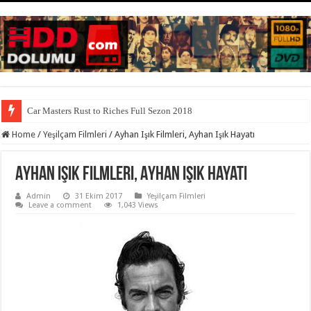
Car Masters Rust to Riches Full Sezon 2018
İstanbullu Gelin Yerli Dizi 2017
Home
/
Yeşilçam Filmleri
/
Ayhan Işık Filmleri, Ayhan Işık Hayatı
Ayhan Işık Filmleri, Ayhan Işık Hayatı
Admin
31 Ekim 2017
Yeşilçam Filmleri
Leave a comment
1,043 Views