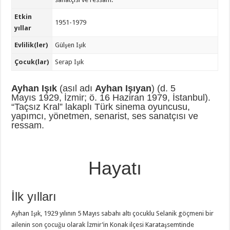
Etkin
1951-1979
yıllar
Evlilik(ler)
Gülşen Işık
Çocuk(lar)
Serap Işık
Ayhan Işık
(asıl adı
Ayhan Işıyan
) (d. 5
Mayıs 1929, İzmir; ö. 16 Haziran 1979, İstanbul).
“Taçsız Kral” lakaplı Türk sinema oyuncusu,
yapımcı, yönetmen, senarist, ses sanatçısı ve
ressam.
Hayatı
İlk yılları
Ayhan Işık, 1929 yılının 5 Mayıs sabahı altı çocuklu Selanik göçmeni bir
ailenin son çocuğu olarak İzmir’in Konak ilçesi Karataşsemtinde