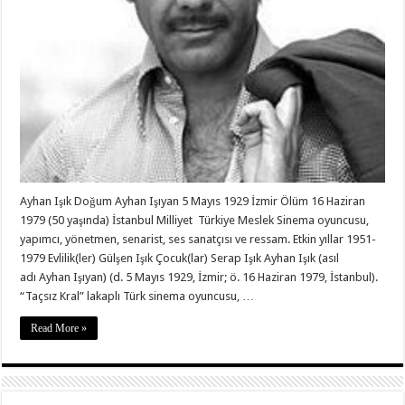
Ayhan Işık Doğum Ayhan Işıyan 5 Mayıs 1929 İzmir Ölüm 16 Haziran
1979 (50 yaşında) İstanbul Milliyet Türkiye Meslek Sinema oyuncusu,
yapımcı, yönetmen, senarist, ses sanatçısı ve ressam. Etkin yıllar 1951-
1979 Evlilik(ler) Gülşen Işık Çocuk(lar) Serap Işık Ayhan Işık (asıl
adı Ayhan Işıyan) (d. 5 Mayıs 1929, İzmir; ö. 16 Haziran 1979, İstanbul).
“Taçsız Kral” lakaplı Türk sinema oyuncusu, …
Read More »