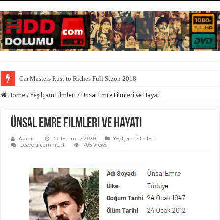
Car Masters Rust to Riches Full Sezon 2018
Home
/
Yeşilçam Filmleri
/
Ünsal Emre Filmleri ve Hayatı
Ünsal Emre Filmleri ve Hayatı
Admin
13 Temmuz 2020
Yeşilçam Filmleri
Leave a comment
705 Views