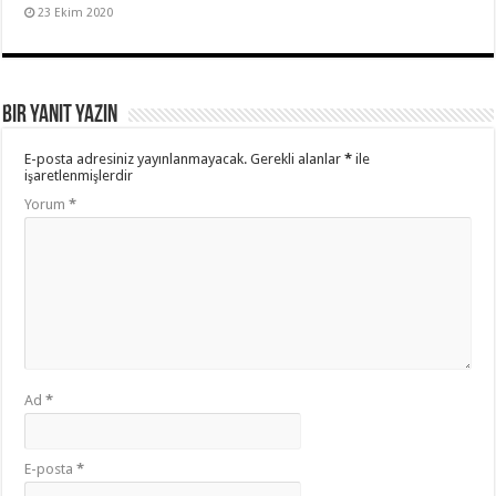
23 Ekim 2020
Bir yanıt yazın
E-posta adresiniz yayınlanmayacak.
Gerekli alanlar
*
ile
işaretlenmişlerdir
Yorum
*
Ad
*
E-posta
*