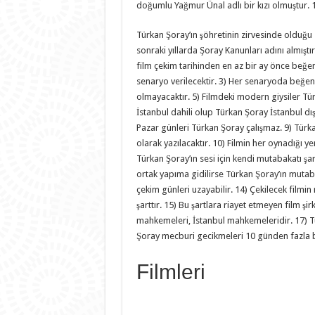
doğumlu Yağmur Ünal adlı bir kızı olmuştur. 
Türkan Şoray’ın şöhretinin zirvesinde olduğu 
sonraki yıllarda Şoray Kanunları adını almıştı
film çekim tarihinden en az bir ay önce beğe
senaryo verilecektir. 3) Her senaryoda beğen
olmayacaktır. 5) Filmdeki modern giysiler Türka
İstanbul dahili olup Türkan Şoray İstanbul dış
Pazar günleri Türkan Şoray çalışmaz. 9) Türkan
olarak yazılacaktır. 10) Filmin her oynadığı 
Türkan Şoray’ın sesi için kendi mutabakatı şart
ortak yapıma gidilirse Türkan Şoray’ın mutabak
çekim günleri uzayabilir. 14) Çekilecek filmi
şarttır. 15) Bu şartlara riayet etmeyen film şi
mahkemeleri, İstanbul mahkemeleridir. 17) Tür
Şoray mecburi gecikmeleri 10 günden fazla 
Filmleri