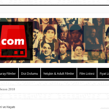
uray Filmler
Dizi Dolumu
Yetişkin & Adult Filmler
Film Listesi
Fiyat L
 Sezon 2018
ri ve Hayatı