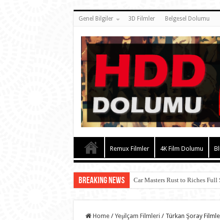
Genel Bilgiler
3D Filmler
Belgesel Dolumu
Remux Filmler
4K Film Dolumu
Bl
Breaking News
Car Masters Rust to Riches Full
Home
/
Yeşilçam Filmleri
/
Türkan Şoray Filmle