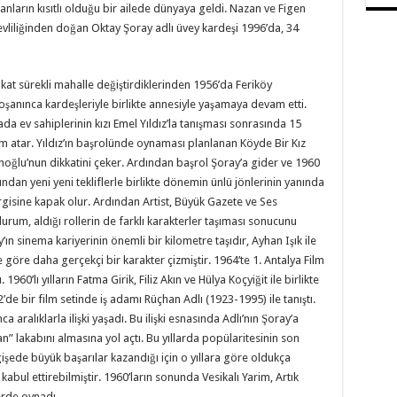
ların kısıtlı olduğu bir ailede dünyaya geldi. Nazan ve Figen
 evliliğinden doğan Oktay Şoray adlı üvey kardeşi 1996’da, 34
at sürekli mahalle değiştirdiklerinden 1956’da Feriköy
boşanınca kardeşleriyle birlikte annesiyle yaşamaya devam etti.
a ev sahiplerinin kızı Emel Yıldız’la tanışması sonrasında 15
ım atar. Yıldız’ın başrolünde oynaması planlanan Köyde Bir Kız
noğlu’nun dikkatini çeker. Ardından başrol Şoray’a gider ve 1960
ından yeni yeni tekliflerle birlikte dönemin ünlü jönlerinin yanında
rgisine kapak olur. Ardından Artist, Büyük Gazete ve Ses
durum, aldığı rollerin de farklı karakterler taşıması sonucunu
n sinema kariyerinin önemli bir kilometre taşıdır, Ayhan Işık ile
e göre daha gerçekçi bir karakter çizmiştir. 1964’te 1. Antalya Film
960’lı yılların Fatma Girik, Filiz Akın ve Hülya Koçyiğit ile birlikte
62’de bir film setinde iş adamı Rüçhan Adlı (1923-1995) ile tanıştı.
 aralıklarla ilişki yaşadı. Bu ilişki esnasında Adlı’nın Şoray’a
an” lakabını almasına yol açtı. Bu yıllarda popülaritesinin son
gişede büyük başarılar kazandığı için o yıllara göre oldukça
 kabul ettirebilmiştir. 1960’ların sonunda Vesikalı Yarim, Artık
erde oynadı.