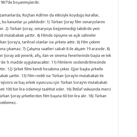
1987’de boşanmışlardır.
zamanlarda, Rüçhan Adlı’nın da etkisiyle koyduğu kurallar,
r, bu kanunlar şu şekildedir: 1) Türkan Şoray film senaryolarını
nir. 2) Türkan Şoray, senaryoyu beğenmediği takdirde yeni
di mutabakatı şarttır. 4) Filmde öpüşme ve açık sahneler
n Şoray’a, tarihsel olanlar ise şirkete aittir. 6) Film çekimi
ına çıkamaz. 7) Çalışma saatleri sabah 8 ile akşam 19 arasıdır. 8)
 Şoray adı jenerik, afiş, ilan ve sinema fenerlerinde başta ve tek
yerde 9. madde uygulanacaktır. 11) Filmlerin seslendirilmesinde
tır. 12) Şirket filmi kendi hesabına çeker. Eğer başka şirketle
atı şarttır. 13) Film renkli ise Türkan Şoray’ın mutabakatı ile
n rejisörü ve baş erkek oyuncusu için Türkan Soray’ın mutabakatı
rketi 100 bin lira ödemeyi taahhüt eder. 16) İhtilaf vukuunda merci
kan Şoray şirketlerden film başına 60 bin lira alır. 18) Türkan
beklemez.