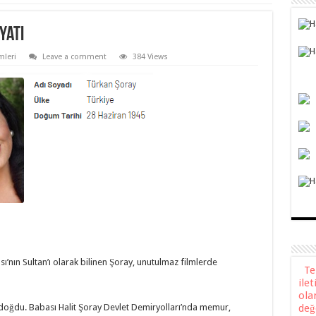
yatı
mleri
Leave a comment
384 Views
’nın Sultan’ı olarak bilinen Şoray, unutulmaz filmlerde
Teli
ile
ola
 doğdu. Babası Halit Şoray Devlet Demiryolları’nda memur,
değ