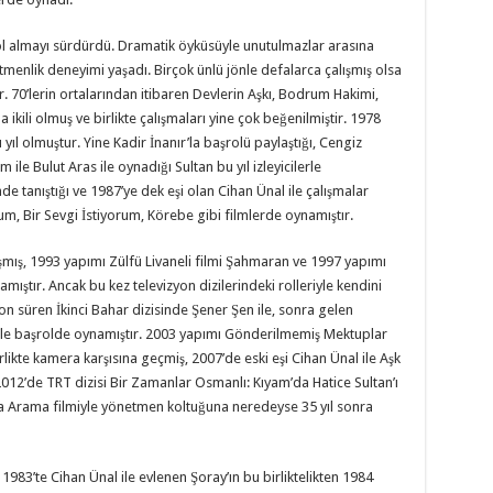
 rol almayı sürdürdü. Dramatik öyküsüyle unutulmazlar arasına
tmenlik deneyimi yaşadı. Birçok ünlü jönle defalarca çalışmış olsa
dır. 70’lerin ortalarından itibaren Devlerin Aşkı, Bodrum Hakimi,
 ikili olmuş ve birlikte çalışmaları yine çok beğenilmiştir. 1978
ğı yıl olmuştur. Yine Kadir İnanır’la başrolü paylaştığı, Cengiz
le Bulut Aras ile oynadığı Sultan bu yıl izleyicilerle
e tanıştığı ve 1987’ye dek eşi olan Cihan Ünal ile çalışmalar
, Bir Sevgi İstiyorum, Körebe gibi filmlerde oynamıştır.
mış, 1993 yapımı Zülfü Livaneli filmi Şahmaran ve 1997 yapımı
ştır. Ancak bu kez televizyon dizilerindeki rolleriyle kendini
on süren İkinci Bahar dizisinde Şener Şen ile, sonra gelen
ner’le başrolde oynamıştır. 2003 yapımı Gönderilmemiş Mektuplar
irlikte kamera karşısına geçmiş, 2007’de eski eşi Cihan Ünal ile Aşk
 2012’de TRT dizisi Bir Zamanlar Osmanlı: Kıyam’da Hatice Sultan’ı
rda Arama filmiyle yönetmen koltuğuna neredeyse 35 yıl sonra
 1983’te Cihan Ünal ile evlenen Şoray’ın bu birliktelikten 1984