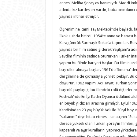
annesi Meliha Şoray ev hanımıydı. Maddi imkan
adında kız kardeşleri vardır, babasının ikinci
yaşında intihar etmiştir.
Öğrenimine Rami Taş Mektebi’nde başladı, fak
İlkokulu’nda bitirdi. 1954’te anne ve babası 
Karagümrük Sarmaşık Sokak’a taşındılar. Burad
yaşında bir film setine giderek Yeşilçam’a ad
Sevdim filminin setinde otururken Türker İna
yapımı bu filmle kariyeri başlar. Bu filmin ard
başroller almaya başlar. 1961’de ‘Sinema’ de
dergilerine de çıkmasıyla şöhreti pekişir. Bu 
doğurur. 1962 yapımı Acı Hayat, Türkan Şoray’ı
başrolü paylaştığı bu filmdeki rolü diğerlerin
Festivali’nde En İyi Kadın Oyuncu ödülünü aldı. 1
en büyük yıldızları arasına girmiştir. Eylül 19
Kendisinden 23 yaş büyük Adlı ile 20 yıl boyunca
“sultanım” diye hitap etmesi, sanatçının “Sult
derece yüksek olan Türkan Şoray’ın filmleri, 
kapsamlı ve ağır kurallarını yapımcı şirketlere
Sevmeyeceğim, Fosforlu Cevriyem gibi filml