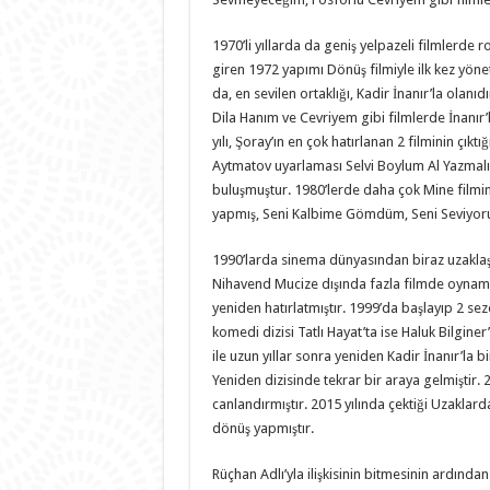
1970’li yıllarda da geniş yelpazeli filmlerde
giren 1972 yapımı Dönüş filmiyle ilk kez yöne
da, en sevilen ortaklığı, Kadir İnanır’la olanı
Dila Hanım ve Cevriyem gibi filmlerde İnanır’la
yılı, Şoray’ın en çok hatırlanan 2 filminin çıktı
Aytmatov uyarlaması Selvi Boylum Al Yazmalım i
buluşmuştur. 1980’lerde daha çok Mine filmind
yapmış, Seni Kalbime Gömdüm, Seni Seviyorum
1990’larda sinema dünyasından biraz uzaklaş
Nihavend Mucize dışında fazla filmde oynamamı
yeniden hatırlatmıştır. 1999’da başlayıp 2 sez
komedi dizisi Tatlı Hayat’ta ise Haluk Bilgi
ile uzun yıllar sonra yeniden Kadir İnanır’la b
Yeniden dizisinde tekrar bir araya gelmiştir.
canlandırmıştır. 2015 yılında çektiği Uzakla
dönüş yapmıştır.
Rüçhan Adlı’yla ilişkisinin bitmesinin ardından