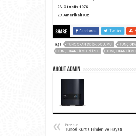
Otobüs 1976
Amerikalı Kız
Facebook
Twitter
Share
Tags
TUNÇ OKAN DDISK DOLUMU
TUNÇ OKA
TUNÇ OKAN FILMLERI IZLE
TUNÇ OKAN FILMLE
About Admin
Previous
Tuncel Kurtiz Filmleri ve Hayatı