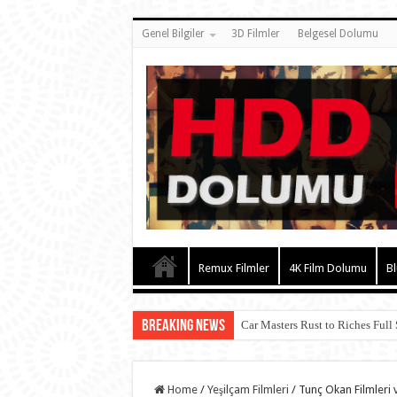
Genel Bilgiler
3D Filmler
Belgesel Dolumu
Remux Filmler
4K Film Dolumu
Bl
Breaking News
Car Masters Rust to Riches Full
Home
/
Yeşilçam Filmleri
/
Tunç Okan Filmleri 