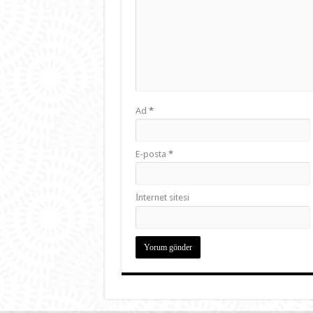
Ad
*
E-posta
*
İnternet sitesi