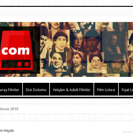
uray Filmler
Dizi Dolumu
Yetişkin & Adult Filmler
Film Listesi
Fiyat L
 Sezon 2018
ve Hayatı