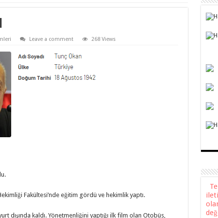
ı
mleri
Leave a comment
268 Views
u.
Teli
ile
Hekimliği Fakültesi’nde eğitim gördü ve hekimlik yaptı.
ola
değ
t dışında kaldı. Yönetmenliğini yaptığı ilk film olan Otobüs,