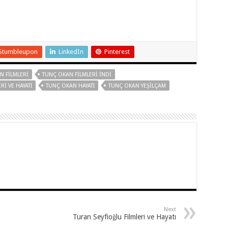
Stumbleupon
LinkedIn
Pinterest
N FILMLERI
TUNÇ OKAN FILMLERI INDI
RI VE HAYATI
TUNÇ OKAN HAYATI
TUNÇ OKAN YEŞILÇAM
Next
Turan Seyfioğlu Filmleri ve Hayatı