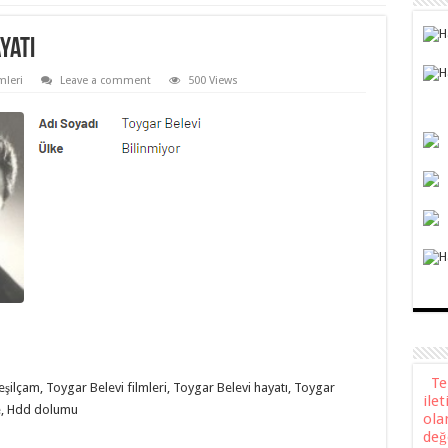
yatı
mleri
Leave a comment
500 Views
Teli
şilçam, Toygar Belevi filmleri, Toygar Belevi hayatı, Toygar
ile
zle, Hdd dolumu
ola
değ