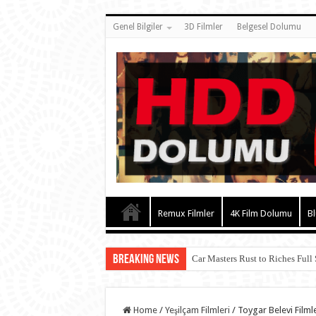
Genel Bilgiler
3D Filmler
Belgesel Dolumu
Remux Filmler
4K Film Dolumu
Bl
Breaking News
Car Masters Rust to Riches Full
Home
/
Yeşilçam Filmleri
/
Toygar Belevi Filmle