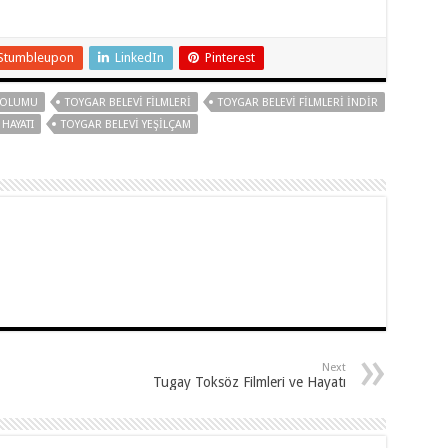
Stumbleupon
LinkedIn
Pinterest
DOLUMU
TOYGAR BELEVI FILMLERI
TOYGAR BELEVI FILMLERI INDIR
HAYATI
TOYGAR BELEVI YEŞILÇAM
Next
Tugay Toksöz Filmleri ve Hayatı