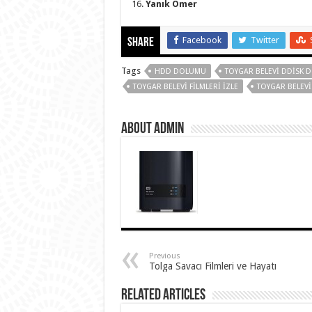
Yanık Ömer
Facebook
Twitter
Share
Tags
HDD DOLUMU
TOYGAR BELEVI DDISK 
TOYGAR BELEVI FILMLERI IZLE
TOYGAR BELEVI 
About Admin
Previous
Tolga Savacı Filmleri ve Hayatı
Related Articles