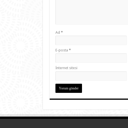
Ad
*
E-posta
*
İnternet sitesi