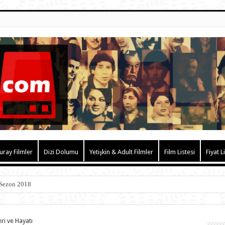
uray Filmler
Dizi Dolumu
Yetişkin & Adult Filmler
Film Listesi
Fiyat L
 Sezon 2018
ri ve Hayatı