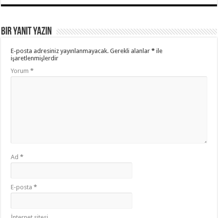
Bir yanıt yazın
E-posta adresiniz yayınlanmayacak.
Gerekli alanlar
*
ile
işaretlenmişlerdir
Yorum
*
Ad
*
E-posta
*
İnternet sitesi