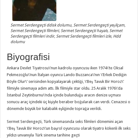
Sermet Serdengeçti ddisk dolumu, Sermet Serdengeçti yeşilçam,
Sermet Serdengeçti filmleri, Sermet Serdengeçti hayatı, Sermet
Serdengeçti filmleri indir, Sermet Serdengeçti filmleri izle, Hdd
dolumu
Biyografisi
Ankara Devlet Tiyatrosu\’nun kadrolu oyuncusu iken 1974\’te Oksal
Pekmezoğlu\’nun İtalyan oyuncu Lando Buzzanca\’nın \’Erkek Dediğin
Böyle Olur\’ serisinden kopyalayarak çektiği, \’Beş Tavuk Bir Horoz\’
filmiyle sinemaya adım attı. İlk filmiyle star oldu. 25 Aralık 1976\’da
İstanbul Zeytinburnu\’nda içinde bulunduğu aracın denize uçması
sonucu araç içindeki üç kişiyle beraber boğularak can verdi. Cenazesi o
dönemde büyük bir kalabalık eşliğinde toprağa verildi.
Sermet Serdengeçti, Türk sinemasında seks filmleri dönemini açan
\’Beş Tavuk Bir Horoz\’un başrol oyuncusu olarak tiyatro kökenli ilk seks
yıldızı unvanıyla Türk sinema tarihine geçti