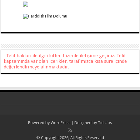
Telif hakları ile ilgili lütfen bizimle iletişime geçiniz. Telif
kapsamında var olan içerikler, tarafımızca kısa süre içinde
değerlendirmeye alınmaktadır.
Powered by
WordPress
| Designed by
TieLabs
© Copyright 2026, All Rights Reserved