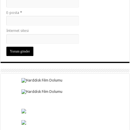
E-posta
*
İnternet sitesi