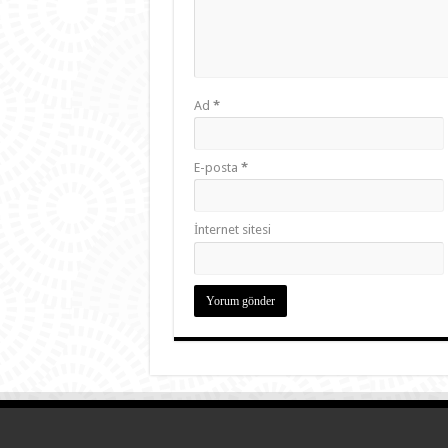
Ad
*
E-posta
*
İnternet sitesi