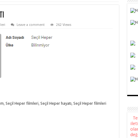
tı
leri
Leave a comment
262 Views
, Seçil Heper filmleri, Seçil Heper hayatı, Seçil Heper filmleri
Teli
ile
ola
değ