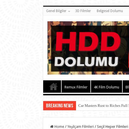
Genel Bilgiler
3D Filmler
Belgesel Dolumu
Remux Filmler
4K Film Dolumu
Bl
Breaking News
Car Masters Rust to Riches Full
Home
/
Yeşilçam Filmleri
/
Seçil Heper Filmleri