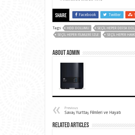
Facebook
Twitter
Share
Tags
HDD DOLUMU
SEÇIL HEPER DDISK DO
SEÇIL HEPER FILMLERI IZLE
SEÇIL HEPER HAYAT
About Admin
Previous
Savaş Yurttaş Filmleri ve Hayatı
Related Articles