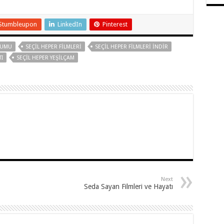
Stumbleupon
LinkedIn
Pinterest
LUMU
SEÇIL HEPER FILMLERI
SEÇIL HEPER FILMLERI INDIR
I
SEÇIL HEPER YEŞILÇAM
Next
Seda Sayan Filmleri ve Hayatı