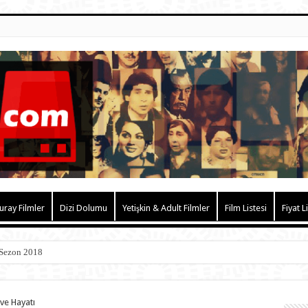
uray Filmler
Dizi Dolumu
Yetişkin & Adult Filmler
Film Listesi
Fiyat L
 Sezon 2018
 ve Hayatı