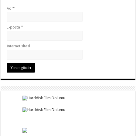
Ad
*
E-posta
*
İnternet sitesi