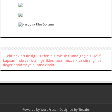
Telif hakları ile ilgili lütfen bizimle iletişime geçiniz. Telif
kapsamında var olan içerikler, tarafımızca kısa süre içinde
değerlendirmeye alınmaktadır.
Powered by
WordPress
| Designed by
TieLabs