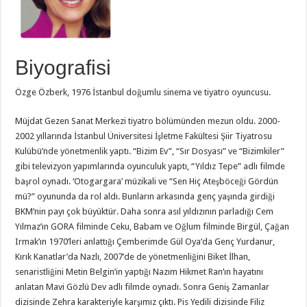
Biyografisi
Özge Özberk, 1976 İstanbul doğumlu sinema ve tiyatro oyuncusu.
Müjdat Gezen Sanat Merkezi tiyatro bölümünden mezun oldu. 2000-
2002 yıllarında İstanbul Üniversitesi İşletme Fakültesi Şiir Tiyatrosu
Kulübü’nde yönetmenlik yaptı. “Bizim Ev”, “Sır Dosyası” ve “Bizimkiler”
gibi televizyon yapımlarında oyunculuk yaptı, “Yıldız Tepe” adlı filmde
başrol oynadı. ‘Otogargara’ müzikali ve “Sen Hiç Ateşböceği Gördün
mü?” oyununda da rol aldı. Bunların arkasında genç yaşında girdiği
BKM’nin payı çok büyüktür. Daha sonra asıl yıldızının parladığı Cem
Yılmaz’ın GORA filminde Ceku, Babam ve Oğlum filminde Birgül, Çağan
Irmak’ın 1970’leri anlattığı Çemberimde Gül Oya’da Genç Yurdanur,
Kırık Kanatlar’da Nazlı, 2007’de de yönetmenliğini Biket İlhan,
senaristliğini Metin Belgin’in yaptığı Nazım Hikmet Ran’ın hayatını
anlatan Mavi Gözlü Dev adlı filmde oynadı. Sonra Geniş Zamanlar
dizisinde Zehra karakteriyle karşımız çıktı. Pis Yedili dizisinde Filiz