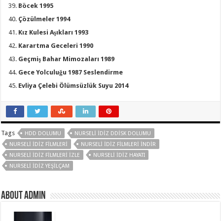
Böcek 1995
Çözülmeler 1994
Kız Kulesi Aşıkları 1993
Karartma Geceleri 1990
Geçmiş Bahar Mimozaları 1989
Gece Yolculuğu 1987 Seslendirme
Evliya Çelebi Ölümsüzlük Suyu 2014
Tags
HDD DOLUMU
NURSELI İDIZ DDISK DOLUMU
NURSELI İDIZ FILMLERI
NURSELI İDIZ FILMLERI INDIR
NURSELI İDIZ FILMLERI IZLE
NURSELI İDIZ HAYATI
NURSELI İDIZ YEŞILÇAM
About Admin