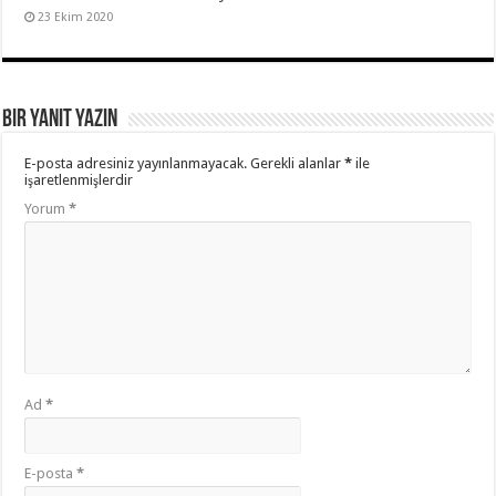
23 Ekim 2020
Bir yanıt yazın
E-posta adresiniz yayınlanmayacak.
Gerekli alanlar
*
ile
işaretlenmişlerdir
Yorum
*
Ad
*
E-posta
*