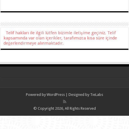
Telif hakları ile ilgili lütfen bizimle iletişime geçiniz. Telif
kapsamında var olan içerikler, tarafımızca kısa süre içinde
değerlendirmeye alınmaktadır.
Powered by
WordPress
| Designed by
TieLabs
© Copyright 2026, All Rights Reserved