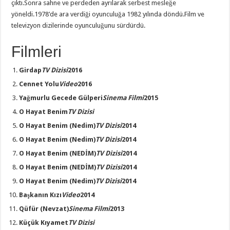
çıktı.Sonra sahne ve perdeden ayrılarak serbest mesleğe
yöneldi.1978’de ara verdiği oyunculuğa 1982 yılında döndü.Film ve
televizyon dizilerinde oyunculuğunu sürdürdü.
Filmleri
Girdap
TV Dizisi
2016
Cennet Yolu
Video
2016
Yağmurlu Gecede Gülperi
Sinema Filmi
2015
O Hayat Benim
TV Dizisi
O Hayat Benim
(Nedim)
TV Dizisi
2014
O Hayat Benim
(Nedim)
TV Dizisi
2014
O Hayat Benim
(NEDİM)
TV Dizisi
2014
O Hayat Benim
(NEDİM)
TV Dizisi
2014
O Hayat Benim
(Nedim)
TV Dizisi
2014
Başkanın Kızı
Video
2014
Qüfür
(Nevzat)
Sinema Filmi
2013
Küçük Kıyamet
TV Dizisi