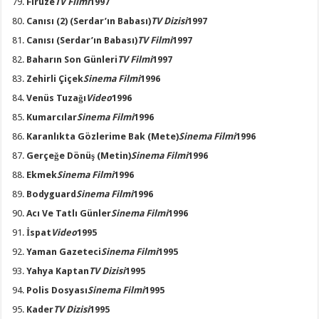
Firuze
TV Filmi
1997
Canısı (2)
(Serdar’ın Babası)
TV Dizisi
1997
Canısı
(Serdar’ın Babası)
TV Filmi
1997
Baharın Son Günleri
TV Filmi
1997
Zehirli Çiçek
Sinema Filmi
1996
Venüs Tuzağı
Video
1996
Kumarcılar
Sinema Filmi
1996
Karanlıkta Gözlerime Bak
(Mete)
Sinema Filmi
1996
Gerçeğe Dönüş
(Metin)
Sinema Filmi
1996
Ekmek
Sinema Filmi
1996
Bodyguard
Sinema Filmi
1996
Acı Ve Tatlı Günler
Sinema Filmi
1996
İspat
Video
1995
Yaman Gazeteci
Sinema Filmi
1995
Yahya Kaptan
TV Dizisi
1995
Polis Dosyası
Sinema Filmi
1995
Kader
TV Dizisi
1995