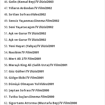
Gelin
(Kemal Bey)
TV Dizisi
2003
Yılların Ardından
TV Filmi
2002
Sırtlan Sofrası
Video
2002
Sensiz Yaşanmaz
Sinema Filmi
2002
Seni Yaşatacağım
TV Dizisi
2002
Aşk ve Gurur
TV Dizisi
2002
Aşk ve Gurur
TV Dizisi
2002
Yeni Hayat
(Yahya)
TV Dizisi
2001
Nasibim
TV Filmi
2001
Mert Ali 2
TV Filmi
2001
Maraşlı King Ali
(Salih Usta)
TV Filmi
2001
Güz Gülleri
TV Dizisi
2001
Gölge Ekibi
TV Filmi
2001
Dönüşü Olmayan Yol
Video
2001
Şeytan Sofrası
TV Filmi
2000
Tutku Suçları
Sinema Filmi
2000
Sigortamı Attırma
(Mustafa Bey)
TV Filmi
2000