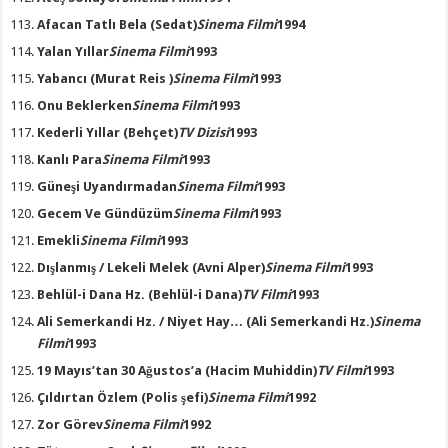
Afacan Tatlı Bela
(Sedat)
Sinema Filmi
1994
Yalan Yıllar
Sinema Filmi
1993
Yabancı
(Murat Reis )
Sinema Filmi
1993
Onu Beklerken
Sinema Filmi
1993
Kederli Yıllar
(Behçet)
TV Dizisi
1993
Kanlı Para
Sinema Filmi
1993
Güneşi Uyandırmadan
Sinema Filmi
1993
Gecem Ve Gündüzüm
Sinema Filmi
1993
Emekli
Sinema Filmi
1993
Dışlanmış / Lekeli Melek
(Avni Alper)
Sinema Filmi
1993
Behlül-i Dana Hz.
(Behlül-i Dana)
TV Filmi
1993
Ali Semerkandi Hz. / Niyet Hay…
(Ali Semerkandi Hz.)
Sinema
Filmi
1993
19 Mayıs’tan 30 Ağustos’a
(Hacim Muhiddin)
TV Filmi
1993
Çıldırtan Özlem
(Polis şefi)
Sinema Filmi
1992
Zor Görev
Sinema Filmi
1992