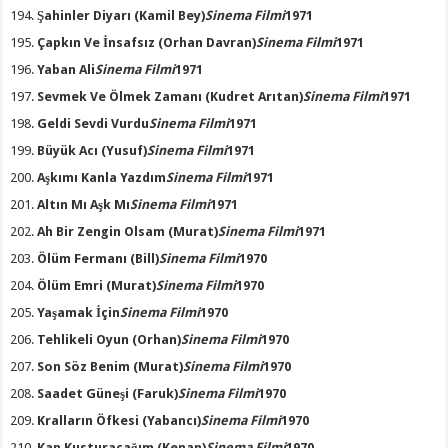
Şahinler Diyarı
(Kamil Bey)
Sinema Filmi
1971
Çapkın Ve İnsafsız
(Orhan Davran)
Sinema Filmi
1971
Yaban Ali
Sinema Filmi
1971
Sevmek Ve Ölmek Zamanı
(Kudret Arıtan)
Sinema Filmi
1971
Geldi Sevdi Vurdu
Sinema Filmi
1971
Büyük Acı
(Yusuf)
Sinema Filmi
1971
Aşkımı Kanla Yazdım
Sinema Filmi
1971
Altın Mı Aşk Mı
Sinema Filmi
1971
Ah Bir Zengin Olsam
(Murat)
Sinema Filmi
1971
Ölüm Fermanı
(Bill)
Sinema Filmi
1970
Ölüm Emri
(Murat)
Sinema Filmi
1970
Yaşamak İçin
Sinema Filmi
1970
Tehlikeli Oyun
(Orhan)
Sinema Filmi
1970
Son Söz Benim
(Murat)
Sinema Filmi
1970
Saadet Güneşi
(Faruk)
Sinema Filmi
1970
Kralların Öfkesi
(Yabancı)
Sinema Filmi
1970
Kan Kusturacağım
(Kenan)
Sinema Filmi
1970