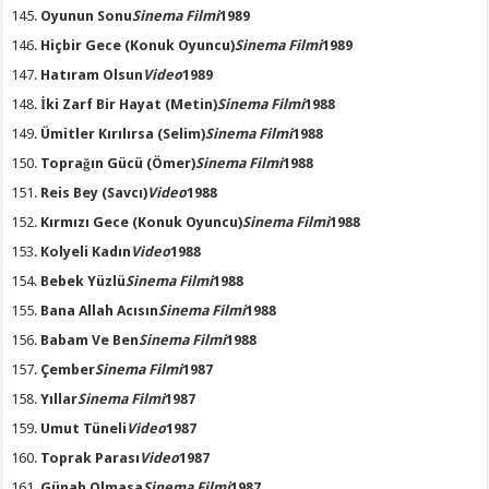
Oyunun Sonu
Sinema Filmi
1989
Hiçbir Gece
(Konuk Oyuncu)
Sinema Filmi
1989
Hatıram Olsun
Video
1989
İki Zarf Bir Hayat
(Metin)
Sinema Filmi
1988
Ümitler Kırılırsa
(Selim)
Sinema Filmi
1988
Toprağın Gücü
(Ömer)
Sinema Filmi
1988
Reis Bey
(Savcı)
Video
1988
Kırmızı Gece
(Konuk Oyuncu)
Sinema Filmi
1988
Kolyeli Kadın
Video
1988
Bebek Yüzlü
Sinema Filmi
1988
Bana Allah Acısın
Sinema Filmi
1988
Babam Ve Ben
Sinema Filmi
1988
Çember
Sinema Filmi
1987
Yıllar
Sinema Filmi
1987
Umut Tüneli
Video
1987
Toprak Parası
Video
1987
Günah Olmasa
Sinema Filmi
1987