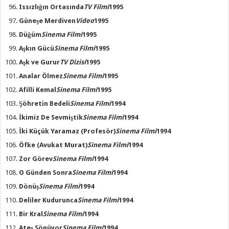
Issızlığın Ortasında
TV Filmi
1995
Güneşe Merdiven
Video
1995
Düğüm
Sinema Filmi
1995
Aşkın Gücü
Sinema Filmi
1995
Aşk ve Gurur
TV Dizisi
1995
Analar Ölmez
Sinema Filmi
1995
Afilli Kemal
Sinema Filmi
1995
Şöhretin Bedeli
Sinema Filmi
1994
İkimiz De Sevmiştik
Sinema Filmi
1994
İki Küçük Yaramaz
(Profesör)
Sinema Filmi
1994
Öfke
(Avukat Murat)
Sinema Filmi
1994
Zor Görev
Sinema Filmi
1994
O Günden Sonra
Sinema Filmi
1994
Dönüş
Sinema Filmi
1994
Deliler Kudurunca
Sinema Filmi
1994
Bir Kral
Sinema Filmi
1994
Ateş Sönüyor
Sinema Filmi
1994