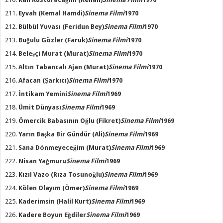
Eyvah
(Kemal Hamdi)
Sinema Filmi
1970
Bülbül Yuvası
(Feridun Bey)
Sinema Filmi
1970
Buğulu Gözler
(Faruk)
Sinema Filmi
1970
Beleşçi Murat
(Murat)
Sinema Filmi
1970
Altın Tabancalı Ajan
(Murat)
Sinema Filmi
1970
Afacan
(Şarkıcı)
Sinema Filmi
1970
İntikam Yemini
Sinema Filmi
1969
Ümit Dünyası
Sinema Filmi
1969
Ömercik Babasının Oğlu
(Fikret)
Sinema Filmi
1969
Yarın Başka Bir Gündür
(Ali)
Sinema Filmi
1969
Sana Dönmeyeceğim
(Murat)
Sinema Filmi
1969
Nisan Yağmuru
Sinema Filmi
1969
Kızıl Vazo
(Rıza Tosunoğlu)
Sinema Filmi
1969
Kölen Olayım
(Ömer)
Sinema Filmi
1969
Kaderimsin
(Halil Kurt)
Sinema Filmi
1969
Kadere Boyun Eğdiler
Sinema Filmi
1969