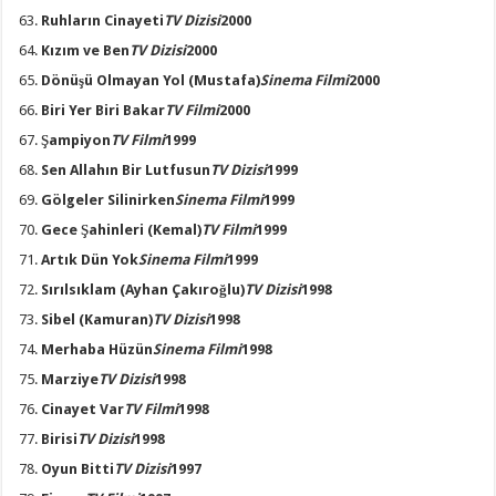
Ruhların Cinayeti
TV Dizisi
2000
Kızım ve Ben
TV Dizisi
2000
Dönüşü Olmayan Yol
(Mustafa)
Sinema Filmi
2000
Biri Yer Biri Bakar
TV Filmi
2000
Şampiyon
TV Filmi
1999
Sen Allahın Bir Lutfusun
TV Dizisi
1999
Gölgeler Silinirken
Sinema Filmi
1999
Gece Şahinleri
(Kemal)
TV Filmi
1999
Artık Dün Yok
Sinema Filmi
1999
Sırılsıklam
(Ayhan Çakıroğlu)
TV Dizisi
1998
Sibel
(Kamuran)
TV Dizisi
1998
Merhaba Hüzün
Sinema Filmi
1998
Marziye
TV Dizisi
1998
Cinayet Var
TV Filmi
1998
Birisi
TV Dizisi
1998
Oyun Bitti
TV Dizisi
1997