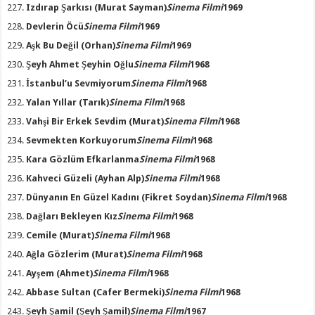
Izdırap Şarkısı
(Murat Sayman)
Sinema Filmi
1969
Devlerin Öcü
Sinema Filmi
1969
Aşk Bu Değil
(Orhan)
Sinema Filmi
1969
Şeyh Ahmet Şeyhin Oğlu
Sinema Filmi
1968
İstanbul’u Sevmiyorum
Sinema Filmi
1968
Yalan Yıllar
(Tarık)
Sinema Filmi
1968
Vahşi Bir Erkek Sevdim
(Murat)
Sinema Filmi
1968
Sevmekten Korkuyorum
Sinema Filmi
1968
Kara Gözlüm Efkarlanma
Sinema Filmi
1968
Kahveci Güzeli
(Ayhan Alp)
Sinema Filmi
1968
Dünyanın En Güzel Kadını
(Fikret Soydan)
Sinema Filmi
1968
Dağları Bekleyen Kız
Sinema Filmi
1968
Cemile
(Murat)
Sinema Filmi
1968
Ağla Gözlerim
(Murat)
Sinema Filmi
1968
Ayşem
(Ahmet)
Sinema Filmi
1968
Abbase Sultan
(Cafer Bermeki)
Sinema Filmi
1968
Şeyh Şamil
(Şeyh Şamil)
Sinema Filmi
1967