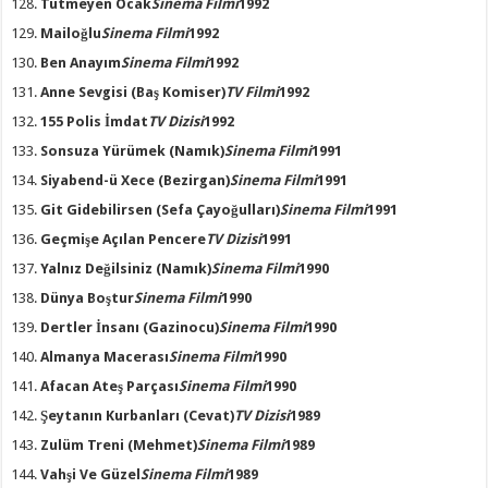
Tütmeyen Ocak
Sinema Filmi
1992
Mailoğlu
Sinema Filmi
1992
Ben Anayım
Sinema Filmi
1992
Anne Sevgisi
(Baş Komiser)
TV Filmi
1992
155 Polis İmdat
TV Dizisi
1992
Sonsuza Yürümek
(Namık)
Sinema Filmi
1991
Siyabend-ü Xece
(Bezirgan)
Sinema Filmi
1991
Git Gidebilirsen
(Sefa Çayoğulları)
Sinema Filmi
1991
Geçmişe Açılan Pencere
TV Dizisi
1991
Yalnız Değilsiniz
(Namık)
Sinema Filmi
1990
Dünya Boştur
Sinema Filmi
1990
Dertler İnsanı
(Gazinocu)
Sinema Filmi
1990
Almanya Macerası
Sinema Filmi
1990
Afacan Ateş Parçası
Sinema Filmi
1990
Şeytanın Kurbanları
(Cevat)
TV Dizisi
1989
Zulüm Treni
(Mehmet)
Sinema Filmi
1989
Vahşi Ve Güzel
Sinema Filmi
1989