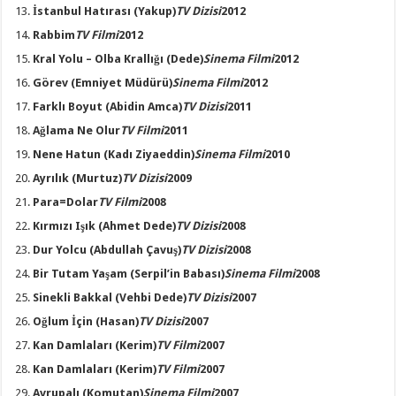
İstanbul Hatırası
(Yakup)
TV Dizisi
2012
Rabbim
TV Filmi
2012
Kral Yolu – Olba Krallığı
(Dede)
Sinema Filmi
2012
Görev
(Emniyet Müdürü)
Sinema Filmi
2012
Farklı Boyut
(Abidin Amca)
TV Dizisi
2011
Ağlama Ne Olur
TV Filmi
2011
Nene Hatun
(Kadı Ziyaeddin)
Sinema Filmi
2010
Ayrılık
(Murtuz)
TV Dizisi
2009
Para=Dolar
TV Filmi
2008
Kırmızı Işık
(Ahmet Dede)
TV Dizisi
2008
Dur Yolcu
(Abdullah Çavuş)
TV Dizisi
2008
Bir Tutam Yaşam
(Serpil’in Babası)
Sinema Filmi
2008
Sinekli Bakkal
(Vehbi Dede)
TV Dizisi
2007
Oğlum İçin
(Hasan)
TV Dizisi
2007
Kan Damlaları
(Kerim)
TV Filmi
2007
Kan Damlaları
(Kerim)
TV Filmi
2007
Avrupalı
(Komutan)
Sinema Filmi
2007