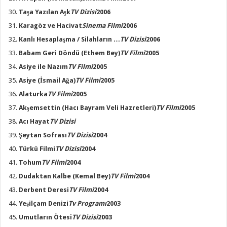
Taşa Yazılan Aşk
TV Dizisi
2006
Karagöz ve Hacivat
Sinema Filmi
2006
Kanlı Hesaplaşma / Silahların …
TV Dizisi
2006
Babam Geri Döndü
(Ethem Bey)
TV Filmi
2005
Asiye ile Nazım
TV Filmi
2005
Asiye
(İsmail Ağa)
TV Filmi
2005
Alaturka
TV Filmi
2005
Akşemsettin
(Hacı Bayram Veli Hazretleri)
TV Filmi
2005
Acı Hayat
TV Dizisi
Şeytan Sofrası
TV Dizisi
2004
Türkü Filmi
TV Dizisi
2004
Tohum
TV Filmi
2004
Dudaktan Kalbe
(Kemal Bey)
TV Filmi
2004
Derbent Deresi
TV Filmi
2004
Yeşilçam Denizi
Tv Programı
2003
Umutların Ötesi
TV Dizisi
2003