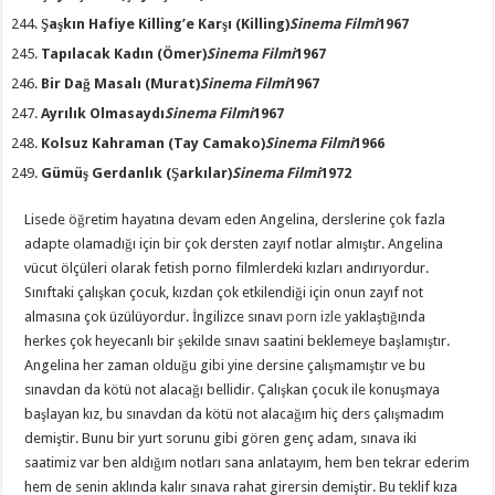
Şaşkın Hafiye Killing’e Karşı
(Killing)
Sinema Filmi
1967
Tapılacak Kadın
(Ömer)
Sinema Filmi
1967
Bir Dağ Masalı
(Murat)
Sinema Filmi
1967
Ayrılık Olmasaydı
Sinema Filmi
1967
Kolsuz Kahraman
(Tay Camako)
Sinema Filmi
1966
Gümüş Gerdanlık
(Şarkılar)
Sinema Filmi
1972
Lisede öğretim hayatına devam eden Angelina, derslerine çok fazla
adapte olamadığı için bir çok dersten zayıf notlar almıştır. Angelina
vücut ölçüleri olarak fetish porno filmlerdeki kızları andırıyordur.
Sınıftaki çalışkan çocuk, kızdan çok etkilendiği için onun zayıf not
almasına çok üzülüyordur. İngilizce sınavı
porn izle
yaklaştığında
herkes çok heyecanlı bir şekilde sınavı saatini beklemeye başlamıştır.
Angelina her zaman olduğu gibi yine dersine çalışmamıştır ve bu
sınavdan da kötü not alacağı bellidir. Çalışkan çocuk ile konuşmaya
başlayan kız, bu sınavdan da kötü not alacağım hiç ders çalışmadım
demiştir. Bunu bir yurt sorunu gibi gören genç adam, sınava iki
saatimiz var ben aldığım notları sana anlatayım, hem ben tekrar ederim
hem de senin aklında kalır sınava rahat girersin demiştir. Bu teklif kıza