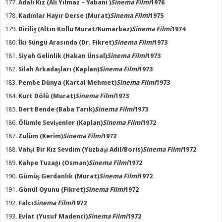
Adalı Kız
(Ali Yılmaz – Yabani )
Sinema Filmi
1976
Kadınlar Hayır Derse
(Murat)
Sinema Filmi
1975
Diriliş
(Altın Kollu Murat/Kumarbaz)
Sinema Filmi
1974
İki Süngü Arasında
(Dr. Fikret)
Sinema Filmi
1973
Siyah Gelinlik
(Hakan Ünsal)
Sinema Filmi
1973
Silah Arkadaşları
(Kaplan)
Sinema Filmi
1973
Pembe Dünya
(Kartal Mehmet)
Sinema Filmi
1973
Kurt Dölü
(Murat)
Sinema Filmi
1973
Dert Bende
(Baba Tarık)
Sinema Filmi
1973
Ölümle Sevişenler
(Kaplan)
Sinema Filmi
1972
Zulüm
(Kerim)
Sinema Filmi
1972
Vahşi Bir Kız Sevdim
(Yüzbaşı Adil/Boris)
Sinema Filmi
1972
Kahpe Tuzağı
(Osman)
Sinema Filmi
1972
Gümüş Gerdanlık
(Murat)
Sinema Filmi
1972
Gönül Oyunu
(Fikret)
Sinema Filmi
1972
Falcı
Sinema Filmi
1972
Evlat
(Yusuf Madenci)
Sinema Filmi
1972