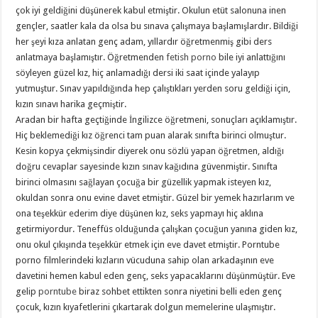
çok iyi geldiğini düşünerek kabul etmiştir. Okulun etüt salonuna inen
gençler, saatler kala da olsa bu sınava çalışmaya başlamışlardır. Bildiği
her şeyi kıza anlatan genç adam, yıllardır öğretmenmiş gibi ders
anlatmaya başlamıştır. Öğretmenden
fetish porno
bile iyi anlattığını
söyleyen güzel kız, hiç anlamadığı dersi iki saat içinde yalayıp
yutmuştur. Sınav yapıldığında hep çalıştıkları yerden soru geldiği için,
kızın sınavı harika geçmiştir.
Aradan bir hafta geçtiğinde İngilizce öğretmeni, sonuçları açıklamıştır.
Hiç beklemediği kız öğrenci tam puan alarak sınıfta birinci olmuştur.
Kesin kopya çekmişsindir diyerek onu sözlü yapan öğretmen, aldığı
doğru cevaplar sayesinde kızın sınav kağıdına güvenmiştir. Sınıfta
birinci olmasını sağlayan çocuğa bir güzellik yapmak isteyen kız,
okuldan sonra onu evine davet etmiştir. Güzel bir yemek hazırlarım ve
ona teşekkür ederim diye düşünen kız, seks yapmayı hiç aklına
getirmiyordur. Teneffüs olduğunda çalışkan çocuğun yanına giden kız,
onu okul çıkışında teşekkür etmek için eve davet etmiştir. Porntube
porno filmlerindeki kızların vücuduna sahip olan arkadaşının eve
davetini hemen kabul eden genç, seks yapacaklarını düşünmüştür. Eve
gelip
porntube
biraz sohbet ettikten sonra niyetini belli eden genç
çocuk, kızın kıyafetlerini çıkartarak dolgun memelerine ulaşmıştır.