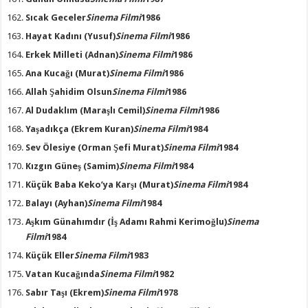
Sıcak Geceler
Sinema Filmi
1986
Hayat Kadını
(Yusuf)
Sinema Filmi
1986
Erkek Milleti
(Adnan)
Sinema Filmi
1986
Ana Kucağı
(Murat)
Sinema Filmi
1986
Allah Şahidim Olsun
Sinema Filmi
1986
Al Dudaklım
(Maraşlı Cemil)
Sinema Filmi
1986
Yaşadıkça
(Ekrem Kuran)
Sinema Filmi
1984
Sev Ölesiye
(Orman Şefi Murat)
Sinema Filmi
1984
Kızgın Güneş
(Samim)
Sinema Filmi
1984
Küçük Baba Keko’ya Karşı
(Murat)
Sinema Filmi
1984
Balayı
(Ayhan)
Sinema Filmi
1984
Aşkım Günahımdır
(İş Adamı Rahmi Kerimoğlu)
Sinema
Filmi
1984
Küçük Eller
Sinema Filmi
1983
Vatan Kucağında
Sinema Filmi
1982
Sabır Taşı
(Ekrem)
Sinema Filmi
1978