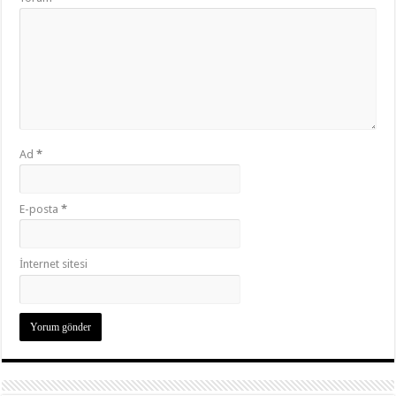
Ad
*
E-posta
*
İnternet sitesi