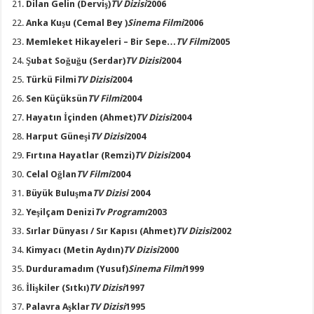
Dilan Gelin
(Derviş)
TV Dizisi
2006
Anka Kuşu
(Cemal Bey )
Sinema Filmi
2006
Memleket Hikayeleri – Bir Sepe…
TV Filmi
2005
Şubat Soğuğu
(Serdar)
TV Dizisi
2004
Türkü Filmi
TV Dizisi
2004
Sen Küçüksün
TV Filmi
2004
Hayatın İçinden
(Ahmet)
TV Dizisi
2004
Harput Güneşi
TV Dizisi
2004
Fırtına Hayatlar
(Remzi)
TV Dizisi
2004
Celal Oğlan
TV Filmi
2004
Büyük Buluşma
TV Dizisi
2004
Yeşilçam Denizi
Tv Programı
2003
Sırlar Dünyası / Sır Kapısı
(Ahmet)
TV Dizisi
2002
Kimyacı
(Metin Aydın)
TV Dizisi
2000
Durduramadım
(Yusuf)
Sinema Filmi
1999
İlişkiler
(Sıtkı)
TV Dizisi
1997
Palavra Aşklar
TV Dizisi
1995