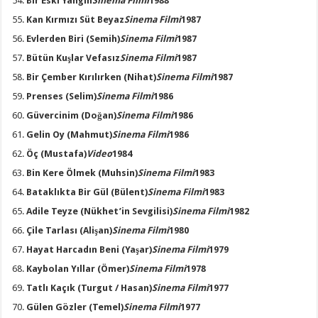
Bir Eski Yangın
Sinema Filmi
1988
Kan Kırmızı Süt Beyaz
Sinema Filmi
1987
Evlerden Biri
(Semih)
Sinema Filmi
1987
Bütün Kuşlar Vefasız
Sinema Filmi
1987
Bir Çember Kırılırken
(Nihat)
Sinema Filmi
1987
Prenses
(Selim)
Sinema Filmi
1986
Güvercinim
(Doğan)
Sinema Filmi
1986
Gelin Oy
(Mahmut)
Sinema Filmi
1986
Öç
(Mustafa)
Video
1984
Bin Kere Ölmek
(Muhsin)
Sinema Filmi
1983
Bataklıkta Bir Gül
(Bülent)
Sinema Filmi
1983
Adile Teyze
(Nükhet’in Sevgilisi)
Sinema Filmi
1982
Çile Tarlası
(Alişan)
Sinema Filmi
1980
Hayat Harcadın Beni
(Yaşar)
Sinema Filmi
1979
Kaybolan Yıllar
(Ömer)
Sinema Filmi
1978
Tatlı Kaçık
(Turgut / Hasan)
Sinema Filmi
1977
Gülen Gözler
(Temel)
Sinema Filmi
1977