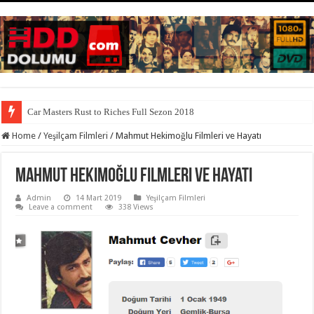
Car Masters Rust to Riches Full Sezon 2018
Home
/
Yeşilçam Filmleri
/
Mahmut Hekimoğlu Filmleri ve Hayatı
Mahmut Hekimoğlu Filmleri ve Hayatı
Admin
14 Mart 2019
Yeşilçam Filmleri
Leave a comment
338 Views