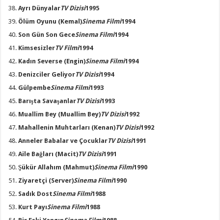
Ayrı Dünyalar
TV Dizisi
1995
Ölüm Oyunu
(Kemal)
Sinema Filmi
1994
Son Gün Son Gece
Sinema Filmi
1994
Kimsesizler
TV Filmi
1994
Kadın Severse
(Engin)
Sinema Filmi
1994
Denizciler Geliyor
TV Dizisi
1994
Gülpembe
Sinema Filmi
1993
Barışta Savaşanlar
TV Dizisi
1993
Muallim Bey
(Muallim Bey)
TV Dizisi
1992
Mahallenin Muhtarları
(Kenan)
TV Dizisi
1992
Anneler Babalar ve Çocuklar
TV Dizisi
1991
Aile Bağları
(Macit)
TV Dizisi
1991
Şükür Allahım
(Mahmut)
Sinema Filmi
1990
Ziyaretçi
(Server)
Sinema Filmi
1990
Sadık Dost
Sinema Filmi
1988
Kurt Payı
Sinema Filmi
1988