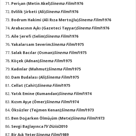
Perişan
(Metin Akel)
Sinema Filmi
1976
Evlilik Şirketi
(Ali)
Sinema Filmi
1976
Bodrum Hakimi
(Ali Rıza Mertoğlu)
Sinema Filmi
1976
Arabacının Aşkı
(Gazeteci Tayyar)
Sinema Filmi
1976
Aile Şerefi
(Selim)
Sinema Filmi
1976
Yakalarsam Severim
Sinema Filmi
1975
Salak Bacılar
(Osman)
Sinema Filmi
1975
Köçek
(Adnan)
Sinema Filmi
1975
Kadınlar
(Mahmut)
Sinema Filmi
1975
Dam Budalası
(Ali)
Sinema Filmi
1975
Cellat
(Cahit)
Sinema Filmi
1975
Yatık Emine
(Kumandan)
Sinema Filmi
1974
Kızım Ayşe
(Ömer)
Sinema Filmi
1974
Öksüzler
(Teğmen Kenan)
Sinema Filmi
1973
Ben Doğarken Ölmüşüm
(Mete)
Sinema Filmi
1973
Sevgi Bağlayınca
TV Dizisi
2010
Bir Aşk Yeter
Sinema Filmi
1989