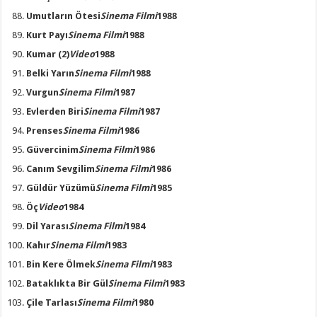
Umutların Ötesi
Sinema Filmi
1988
Kurt Payı
Sinema Filmi
1988
Kumar (2)
Video
1988
Belki Yarın
Sinema Filmi
1988
Vurgun
Sinema Filmi
1987
Evlerden Biri
Sinema Filmi
1987
Prenses
Sinema Filmi
1986
Güvercinim
Sinema Filmi
1986
Canım Sevgilim
Sinema Filmi
1986
Güldür Yüzümü
Sinema Filmi
1985
Öç
Video
1984
Dil Yarası
Sinema Filmi
1984
Kahır
Sinema Filmi
1983
Bin Kere Ölmek
Sinema Filmi
1983
Bataklıkta Bir Gül
Sinema Filmi
1983
Çile Tarlası
Sinema Filmi
1980