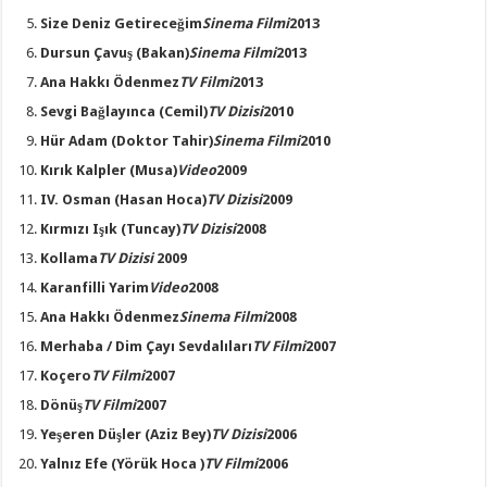
Size Deniz Getireceğim
Sinema Filmi
2013
Dursun Çavuş
(Bakan)
Sinema Filmi
2013
Ana Hakkı Ödenmez
TV Filmi
2013
Sevgi Bağlayınca
(Cemil)
TV Dizisi
2010
Hür Adam
(Doktor Tahir)
Sinema Filmi
2010
Kırık Kalpler
(Musa)
Video
2009
IV. Osman
(Hasan Hoca)
TV Dizisi
2009
Kırmızı Işık
(Tuncay)
TV Dizisi
2008
Kollama
TV Dizisi
2009
Karanfilli Yarim
Video
2008
Ana Hakkı Ödenmez
Sinema Filmi
2008
Merhaba / Dim Çayı Sevdalıları
TV Filmi
2007
Koçero
TV Filmi
2007
Dönüş
TV Filmi
2007
Yeşeren Düşler
(Aziz Bey)
TV Dizisi
2006
Yalnız Efe
(Yörük Hoca )
TV Filmi
2006