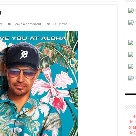
p
er
Leave a comment
231 Views
Teli
ile
ola
değ