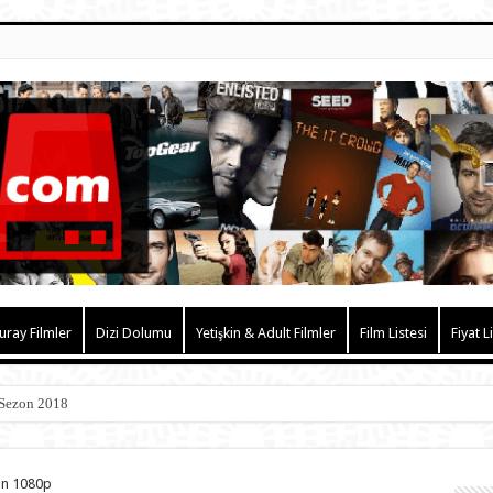
uray Filmler
Dizi Dolumu
Yetişkin & Adult Filmler
Film Listesi
Fiyat L
 Sezon 2018
on 1080p