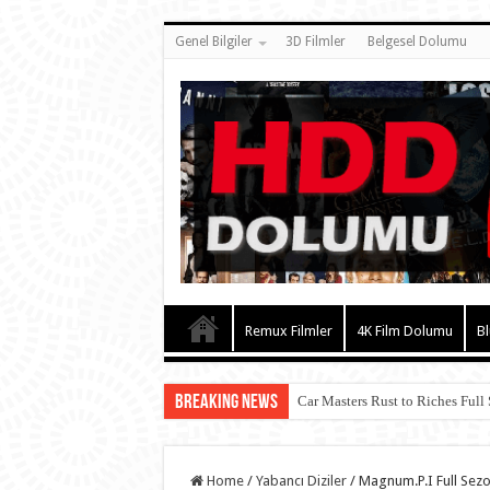
Genel Bilgiler
3D Filmler
Belgesel Dolumu
Remux Filmler
4K Film Dolumu
Bl
Breaking News
Car Masters Rust to Riches Full
Home
/
Yabancı Diziler
/
Magnum.P.I Full Sez