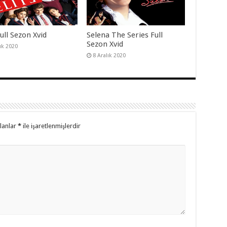
Full Sezon Xvid
Selena The Series Full
Sezon Xvid
lık 2020
8 Aralık 2020
alanlar
*
ile işaretlenmişlerdir