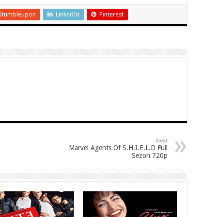
Stumbleupon
LinkedIn
Pinterest
Next
Marvel Agents Of S.H.I.E.L.D Full
Sezon 720p