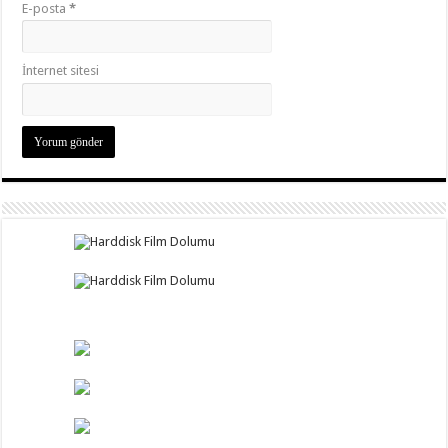
E-posta
*
İnternet sitesi