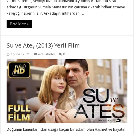
vermez. Temel, sevdiği kızı da alamayınca yıkılmıştır. Tam bu sırada,
arkadaşı Turgay’ın Sümela Manastırı’nın çatısına çıkarak intihar etmeye
kalkıştığı haberini alır. Arkadaşını intihardan …
Read More »
Su ve Ateş (2013) Yerli Film
7 Şubat 2021
Yerli Filmler
0
Doğunun kanunlarından uzağa kaçan bir adam olan Haşmet ve hayatın