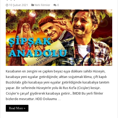
10 Şubat 2021
Yerli Filmler
0
Kasabanın en zengini ve çapkını beyaz eşya dükkanı sahibi Hüseyin,
kasabaya yeni eşyalar getirdiğinde; alttan soğutmalı klima, çift kapılı
Buzdolabı gibi kasabaya yeni eşyalar getirildiğinde kasabalıya tanıtım
yapar. Bir seferinde Hüseyin’in yolu iki Rus Kız’la (Cicişler) kesişir.
Cicişler’e çarşaf giydirerek kasabaya getirir.. İMDB Bu yerli filmler
bizlerde mevcuttur. HDD Doluumu …
Read More »