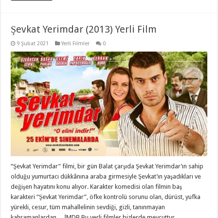
Şevkat Yerimdar (2013) Yerli Film
9 Şubat 2021
Yerli Filmler
0
“Şevkat Yerimdar” filmi, bir gün Balat çarşıda Şevkat Yerimdar’ın sahip
olduğu yumurtacı dükkânına araba girmesiyle Şevkat’ın yaşadıkları ve
değişen hayatını konu alıyor. Karakter komedisi olan filmin baş
karakteri “Şevkat Yerimdar”, öfke kontrolü sorunu olan, dürüst, yufka
yürekli, cesur, tüm mahallelinin sevdiği, gizli, tanınmayan
kahramanlardan… İMDB Bu yerli filmler bizlerde mevcuttur. …