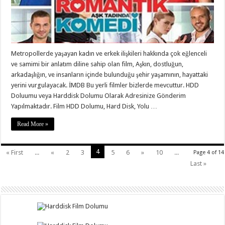
Metropollerde yaşayan kadın ve erkek ilişkileri hakkında çok eğlenceli
ve samimi bir anlatım diline sahip olan film, Aşkın, dostluğun,
arkadaşlığın, ve insanların içinde bulunduğu şehir yaşamının, hayattaki
yerini vurgulayacak. İMDB Bu yerli filmler bizlerde mevcuttur. HDD
Doluumu veya Harddisk Dolumu Olarak Adresinize Gönderim
Yapılmaktadır. Film HDD Dolumu, Hard Disk, Yolu …
Read More »
4
« First
...
«
2
3
5
6
»
10
...
Page 4 of 14
Last »