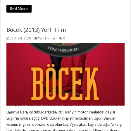
Read More »
Böcek (2013) Yerli Film
26 Aralık 2020
Yerli Filmler
0
Uğur ve Barış çocukluk arkadaşıdır. Barış’ın motor imalatçısı dayısı
Engin’in onlara açtığı DVD dükkanını işletmektedirler. Uğur, Barış’ın
kuzeni, Engin’in de kızkardeşi olan Leyla’ya aşıktır. Leyla da Uğur’a karşı
boş değildir; zaman zaman abisinin haberi olmadan Uğur’la gizli gizli