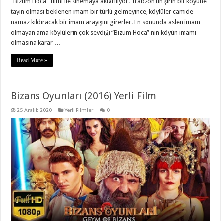
“Bizum Hoca” filmi ile sinemaya aktarılıyor. Trabzon’un şirin bir köyüne
tayin olması beklenen imam bir türlü gelmeyince, köylüler camide
namaz kıldıracak bir imam arayışını girerler. En sonunda aslen imam
olmayan ama köylülerin çok sevdiği “Bizum Hoca” nın köyün imamı
olmasına karar …
Read More »
Bizans Oyunları (2016) Yerli Film
25 Aralık 2020
Yerli Filmler
0