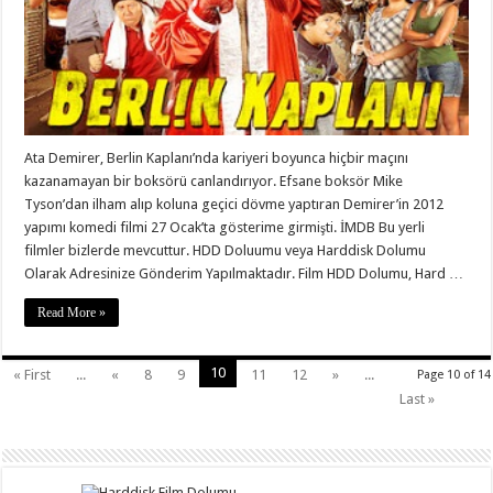
Ata Demirer, Berlin Kaplanı’nda kariyeri boyunca hiçbir maçını
kazanamayan bir boksörü canlandırıyor. Efsane boksör Mike
Tyson’dan ilham alıp koluna geçici dövme yaptıran Demirer’in 2012
yapımı komedi filmi 27 Ocak’ta gösterime girmişti. İMDB Bu yerli
filmler bizlerde mevcuttur. HDD Doluumu veya Harddisk Dolumu
Olarak Adresinize Gönderim Yapılmaktadır. Film HDD Dolumu, Hard …
Read More »
10
« First
...
«
8
9
11
12
»
...
Page 10 of 14
Last »