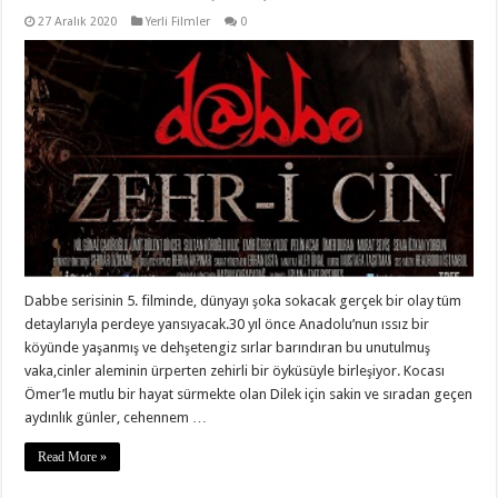
27 Aralık 2020
Yerli Filmler
0
Dabbe serisinin 5. filminde, dünyayı şoka sokacak gerçek bir olay tüm
detaylarıyla perdeye yansıyacak.30 yıl önce Anadolu’nun ıssız bir
köyünde yaşanmış ve dehşetengiz sırlar barındıran bu unutulmuş
vaka,cinler aleminin ürperten zehirli bir öyküsüyle birleşiyor. Kocası
Ömer’le mutlu bir hayat sürmekte olan Dilek için sakin ve sıradan geçen
aydınlık günler, cehennem …
Read More »