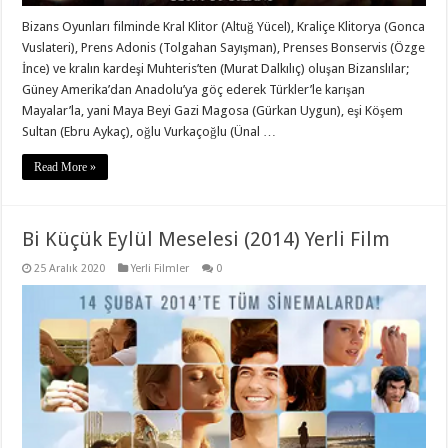
Bizans Oyunları filminde Kral Klitor (Altuğ Yücel), Kraliçe Klitorya (Gonca
Vuslateri), Prens Adonis (Tolgahan Sayışman), Prenses Bonservis (Özge
İnce) ve kralın kardeşi Muhteris’ten (Murat Dalkılıç) oluşan Bizanslılar;
Güney Amerika’dan Anadolu’ya göç ederek Türkler’le karışan
Mayalar’la, yani Maya Beyi Gazi Magosa (Gürkan Uygun), eşi Köşem
Sultan (Ebru Aykaç), oğlu Vurkaçoğlu (Ünal …
Read More »
Bi Küçük Eylül Meselesi (2014) Yerli Film
25 Aralık 2020
Yerli Filmler
0