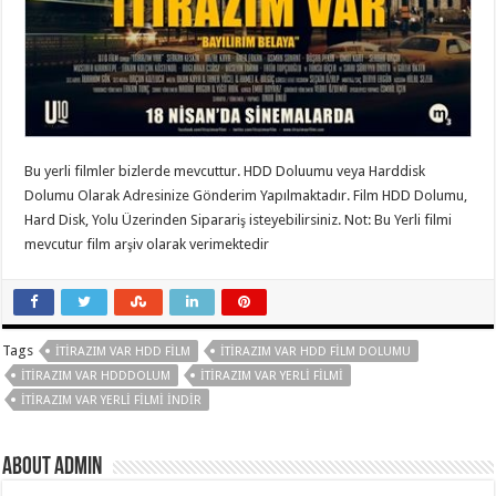
Bu yerli filmler bizlerde mevcuttur. HDD Doluumu veya Harddisk
Dolumu Olarak Adresinize Gönderim Yapılmaktadır. Film HDD Dolumu,
Hard Disk, Yolu Üzerinden Siparariş isteyebilirsiniz. Not: Bu Yerli filmi
mevcutur film arşiv olarak verimektedir
Tags
İTIRAZIM VAR HDD FILM
İTIRAZIM VAR HDD FILM DOLUMU
İTIRAZIM VAR HDDDOLUM
İTIRAZIM VAR YERLI FILMI
İTIRAZIM VAR YERLI FILMI INDIR
About Admin