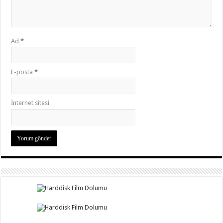
Ad
*
E-posta
*
İnternet sitesi