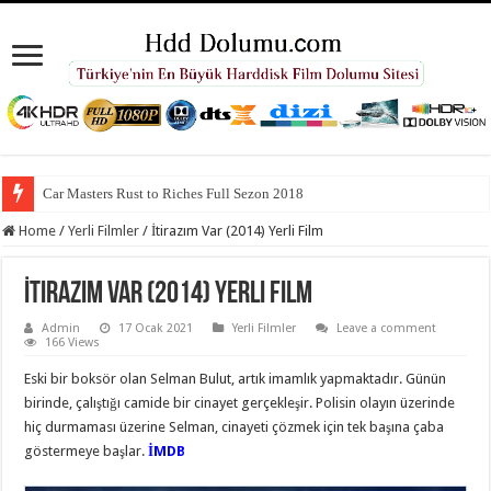
Car Masters Rust to Riches Full Sezon 2018
Home
/
Yerli Filmler
/
İtirazım Var (2014) Yerli Film
İtirazım Var (2014) Yerli Film
Admin
17 Ocak 2021
Yerli Filmler
Leave a comment
166 Views
Eski bir boksör olan Selman Bulut, artık imamlık yapmaktadır. Günün
birinde, çalıştığı camide bir cinayet gerçekleşir. Polisin olayın üzerinde
hiç durmaması üzerine Selman, cinayeti çözmek için tek başına çaba
göstermeye başlar.
İMDB