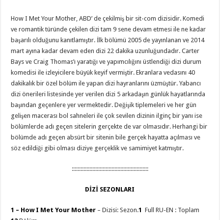
How I Met Your Mother, ABD’ de çekilmiş bir sit-com dizisidir. Komedi
ve romantik türünde çekilen dizi tam 9 sene devam etmesi ile ne kadar
başarılı olduğunu kanıtlamıştır. İlk bölümü 2005 de yayınlanan ve 2014
mart ayına kadar devam eden dizi 22 dakika uzunluğundadır. Carter
Bays ve Craig Thomas’ı yaratığı ve yapımcılığını üstlendiği dizi durum
komedisi ile izleyicilere büyük keyif vermiştir. Ekranlara vedasını 40
dakikalık bir özel bölüm ile yapan dizi hayranlarını üzmüştür. Yabancı
dizi önerileri listesinde yer verilen dizi 5 arkadaşın günlük hayatlarında
başından geçenlere yer vermektedir. Değişik tiplemeleri ve her gün
gelişen macerası bol sahneleri ile çok sevilen dizinin ilginç bir yanı ise
bölümlerde adı geçen sitelerin gerçekte de var olmasıdır. Herhangi bir
bölümde adı geçen absürt bir sitenin bile gerçek hayatta açılması ve
söz edildiği gibi olması diziye gerçeklik ve samimiyet katmıştır.
::::::::::::::::::::::::::::::::::::::::::::::::::::
DİZİ SEZONLARI
1 – How I Met Your Mother
– Dizisi: Sezon.
1
Full RU-EN : Toplam