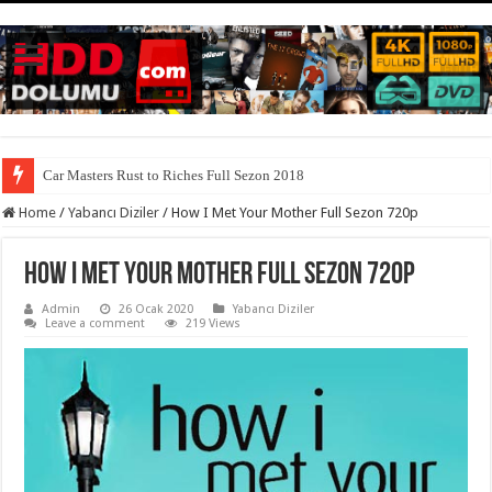
Car Masters Rust to Riches Full Sezon 2018
Home
/
Yabancı Diziler
/
How I Met Your Mother Full Sezon 720p
How I Met Your Mother Full Sezon 720p
Admin
26 Ocak 2020
Yabancı Diziler
Leave a comment
219 Views