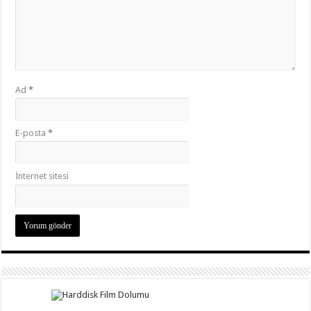
Ad
*
E-posta
*
İnternet sitesi