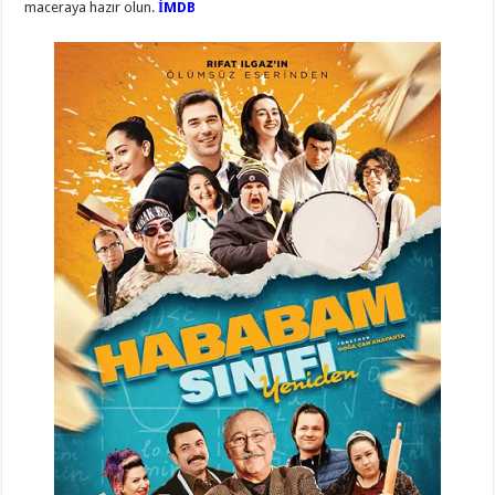
maceraya hazır olun.
İMDB