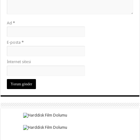
Ad
*
E-posta
*
İnternet sitesi