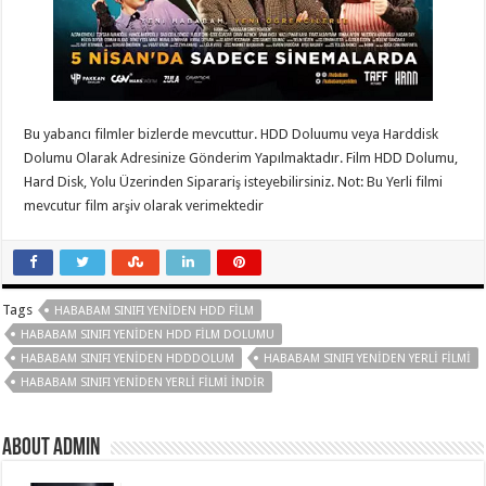
Bu yabancı filmler bizlerde mevcuttur. HDD Doluumu veya Harddisk
Dolumu Olarak Adresinize Gönderim Yapılmaktadır. Film HDD Dolumu,
Hard Disk, Yolu Üzerinden Siparariş isteyebilirsiniz. Not: Bu Yerli filmi
mevcutur film arşiv olarak verimektedir
Tags
HABABAM SINIFI YENIDEN HDD FILM
HABABAM SINIFI YENIDEN HDD FILM DOLUMU
HABABAM SINIFI YENIDEN HDDDOLUM
HABABAM SINIFI YENIDEN YERLI FILMI
HABABAM SINIFI YENIDEN YERLI FILMI INDIR
About Admin