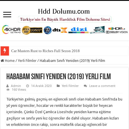
Car Masters Rust to Riches Full Sezon 2018
Home
/
Yerli Filmler
/
Hababam Sınıfı Yeniden (2019) Yerli Film
Hababam Sınıfı Yeniden (2019) Yerli Film
Admin
14 Aralık 2020
Yerli Filmler
Leave a comment
160 Views
Türkiye’nin gelmiş geçmiş en eğlenceli sınıfı olan Hababam Sınıfı’nda bu
yıl yeni öğrenciler, hocalar ve renkli karakterler büyük bir heyecan
içerisinde. Çünkü Özel Çamlıca Lisesi’nde yeniden karma eğitime
geçiliyor ve sınıfa yeni kız öğrenciler de dahil oluyor. Hababam kızları
ve erkeklerinin önce rakip, sonra müttefik olacağı eğlenceli bir