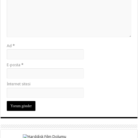
Ad
*
E-posta
*
İnternet sitesi