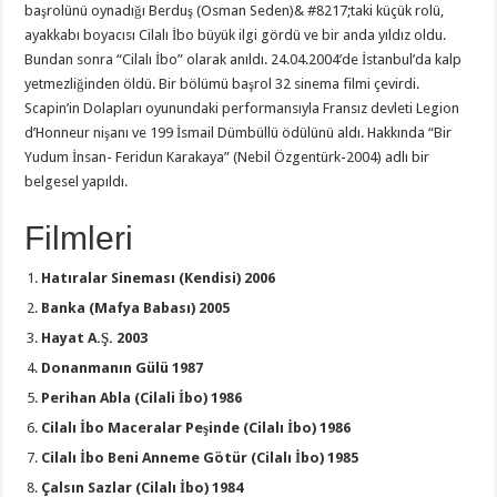
başrolünü oynadığı Berduş (Osman Seden)&
#8217;taki küçük rolü,
ayakkabı boyacısı Cilalı İbo büyük ilgi gördü ve bir anda yıldız oldu.
Bundan sonra “Cilalı İbo” olarak anıldı. 24.04.2004’de İstanbul’da kalp
yetmezliğinden öldü. Bir bölümü başrol 32 sinema filmi çevirdi.
Scapin’in Dolapları oyunundaki performansıyla Fransız devleti Legion
d’Honneur nişanı ve 199 İsmail Dümbüllü ödülünü aldı. Hakkında “Bir
Yudum İnsan- Feridun Karakaya” (Nebil Özgentürk-2004) adlı bir
belgesel yapıldı.
Filmleri
Hatıralar Sineması (Kendisi) 2006
Banka (Mafya Babası) 2005
Hayat A.Ş. 2003
Donanmanın Gülü 1987
Perihan Abla (Cilali İbo) 1986
Cilalı İbo Maceralar Peşinde (Cilalı İbo) 1986
Cilalı İbo Beni Anneme Götür (Cilalı İbo) 1985
Çalsın Sazlar (Cilalı İbo) 1984