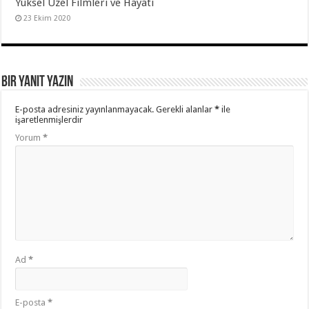
Yüksel Üzel Filmleri ve Hayatı
23 Ekim 2020
Bir yanıt yazın
E-posta adresiniz yayınlanmayacak.
Gerekli alanlar
*
ile
işaretlenmişlerdir
Yorum
*
Ad
*
E-posta
*