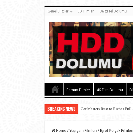
Genel Bilgiler
3D Filmler
Belgesel Dolumu
Remux Filmler
4K Film Dolumu
Bl
Breaking News
Car Masters Rust to Riches Full
Home
/
Yeşilçam Filmleri
/
Eşref Kolçak Filmler