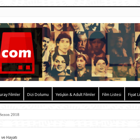
uray Filmler
Dizi Dolumu
Yetişkin & Adult Filmler
Film Listesi
Fiyat L
 Sezon 2018
i ve Hayatı