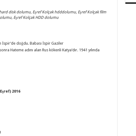
 hard disk dolumu, Eşref Kolçak hdddolumu, Eşref Kolçak film
 Dolumu, Eşref Kolçak HDD dolumu
 İspir’de doğdu. Babası İspir Gaziler
nra Hateme adını alan Rus kökenli Katya’dır. 1941 yılında
Eşref) 2016
3