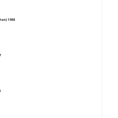
han) 1988
7
6