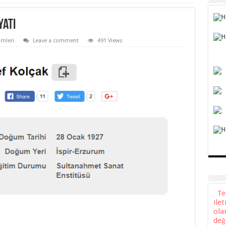
yatı
lmleri
Leave a comment
491 Views
Teli
ile
ola
değ