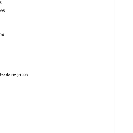
5
995
94
tade Hz.) 1993