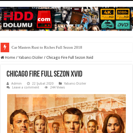
Car Masters Rust to Riches Full Sezon 2018
Home
/
Yabancı Diziler
/
Chicago Fire Full Sezon Xvid
Chicago Fire Full Sezon Xvid
Admin
22 Şubat 2020
Yabancı Diziler
Leave a comment
244 Views