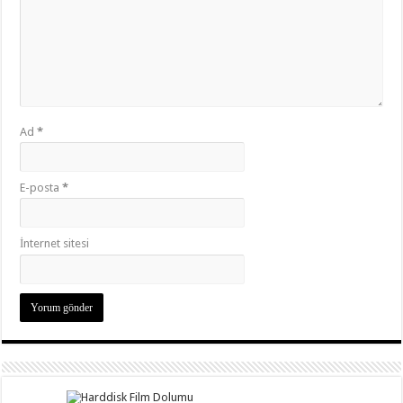
Ad
*
E-posta
*
İnternet sitesi