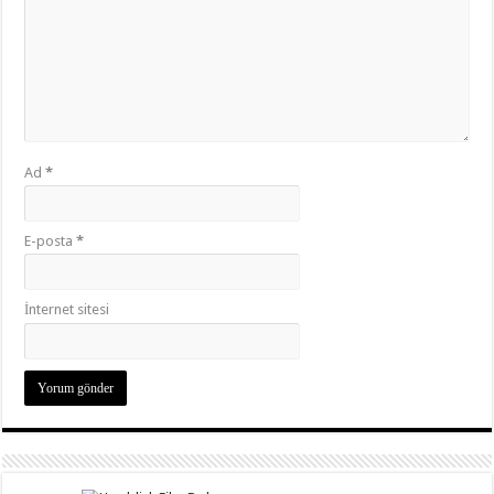
Ad
*
E-posta
*
İnternet sitesi