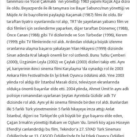
tanınması ise Yücel Çakmaklı`nın yönettiği 1983 yapımı Küçük Ağa dizisi
ile oldu. Beyazperde ile ilk tanışması ise Başar Sabuncu’nun yönettiği ve
Müjde Ar ile başrollerini paylaştığı Kaçamak (1987) filmi ile oldu. Bir
taraftan tiyatro oyunlarında rol alıp, TRT’de yayınlanan yabancı film ve
dizi filmleri için seslendirme yaparken, diğer taraftan Dönemeç (1988),
Önce Canan (1988) gibi TV dizilerinde ve Son Türbedar (1996), Kerem
(1999) gibi TV filmlerinde rol aldı. Ardından oldukça büyük izlenme
oranlarına ulaşma başarısı yakalayan Yılan Hikayesi (1999) dizisinde
Sinan adında Kral lakaplı önemli bir rol üstlendi. Bunu Tutku Çemberi
(2000), Üzgünüm Leyla (2002) ve Çaylak (2003) dizileri takip etti. Aynı
yıl, kariyerinin ikinci sinema filmi Karşılaşma ‘da oynadığı rol ile 2003
Ankara Film Festivali’nde En İyi Erkek Oyuncu ödülünü aldı. Yine 2003
yılında rol aldığı Bir İstanbul Masalı dizisi, televizyon ekranlarında
oldukça önemli başarılar elde etti. 2004 yılında, Ahmet Ümit’in aynı adlı
polisiye romanından uyarlanan Şeytan Ayrıntıda Gizlidir adlı TV
dizisinde rol aldı. Aynı yıl iki sinema filminde birden rol aldı. Bunlardan
ilki 5 farklı Türk yönetmeninin 5 farklı hikayeye imza attığı Anlat
İstanbul, diğeri ise Türkiye’de çok büyük bir gişe başarısı elde eden,
Çağan Irmak’ın yönettiği Babam ve Oğlum ‘du. İzmirli köy ağası Hüseyin
Efendi’yi canlandırdığı bu film, Tekindor’a 27. SİYAD Türk Sineması
Ödülleri’nde ve 13. ÇASOD Ödülleri’nde En İyi Erkek Oyuncu Ödülleri