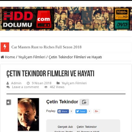
Car Masters Rust to Riches Full Sezon 2018
Home
/
Yeşilçam Filmleri
/
Çetin Tekindor Filmleri ve Hayatı
Çetin Tekindor Filmleri ve Hayatı
Admin
9 Nisan 2018
Yeşilçam Filmleri
Leave a comment
462 Views