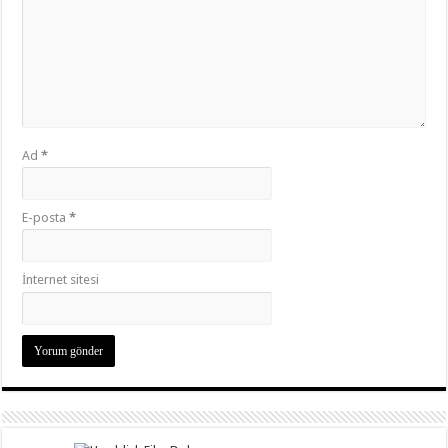
Ad
*
E-posta
*
İnternet sitesi