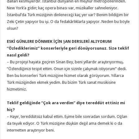
dalları kesmişlerdir. İstanbul dünyanın en meşhur metropollerinden.
New York’a gidin; kaç opera binası var, müzikaller sahneleniyor.
İstanbul’da Türk müziğinin dinleneceği kaç yer var? Benim bildiğim bir
Zeki Çetin yapıyor bu işi. O da fedakârlıklarla yapıyor. Neden bu böyle
olsun?
ESKİ GÜNLERE DÖNMEK İÇİN ŞAN DERSLERİ ALIYORUM
“Özlediklerimiz” konserleriyle geri dönüyorsunuz. Size teklif
nasıl geldi?
– Bu projeyi hayata geçiren Sinan Bey, beni yıllardır araştırıyormuş.
“Özlendiğinizi tespit ettim. Onun için sizinle çalışmak istiyorum” dedi.
Ben bu konserleri Türk müziğine hizmet olarak görüyorum. Yıllarca
Türk müziğinden ekmek yedim. Bu bizim Türk sanat musikisine
hizmetimiz.
Teklif geldiğinde “Çok ara verdim” diye tereddüt ettiniz mi
hiç?
– Hayır, tereddütsüz kabul ettim. Eşime bile sonradan sordum. Oğlan
da teşvik ediyor. O Türk müziğine düşkün değil ama demek ki o da
internetten araştırıyor beni.