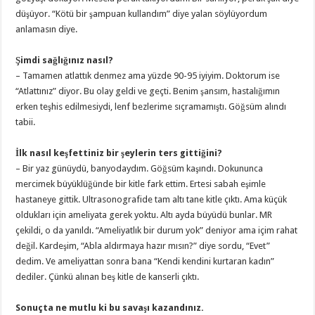
düşüyor. “Kötü bir şampuan kullandım” diye yalan söylüyordum
anlamasın diye.
Şimdi sağlığınız nasıl?
– Tamamen atlattık denmez ama yüzde 90-95 iyiyim. Doktorum ise
“Atlattınız” diyor. Bu olay geldi ve geçti. Benim şansım, hastalığımın
erken teşhis edilmesiydi, lenf bezlerime sıçramamıştı. Göğsüm alındı
tabii.
İlk nasıl keşfettiniz bir şeylerin ters gittiğini?
– Bir yaz günüydü, banyodaydım. Göğsüm kaşındı. Dokununca
mercimek büyüklüğünde bir kitle fark ettim. Ertesi sabah eşimle
hastaneye gittik. Ultrasonografide tam altı tane kitle çıktı. Ama küçük
oldukları için ameliyata gerek yoktu. Altı ayda büyüdü bunlar. MR
çekildi, o da yanıldı. “Ameliyatlık bir durum yok” deniyor ama içim rahat
değil. Kardeşim, “Abla aldırmaya hazır mısın?” diye sordu, “Evet”
dedim. Ve ameliyattan sonra bana “Kendi kendini kurtaran kadın”
dediler. Çünkü alınan beş kitle de kanserli çıktı.
Sonuçta ne mutlu ki bu savaşı kazandınız.