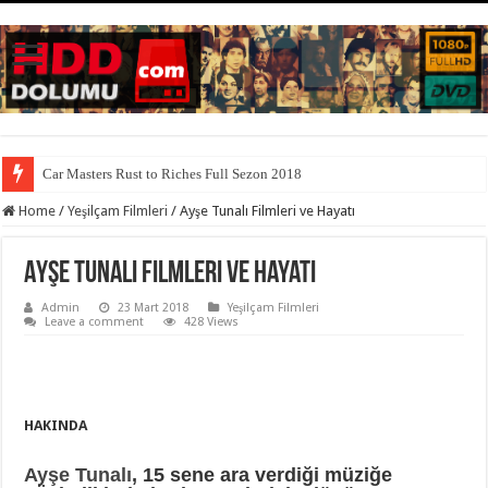
Car Masters Rust to Riches Full Sezon 2018
Home
/
Yeşilçam Filmleri
/
Ayşe Tunalı Filmleri ve Hayatı
Ayşe Tunalı Filmleri ve Hayatı
Admin
23 Mart 2018
Yeşilçam Filmleri
Leave a comment
428 Views
HAKINDA
Ayşe Tunalı
, 15 sene ara verdiği müziğe