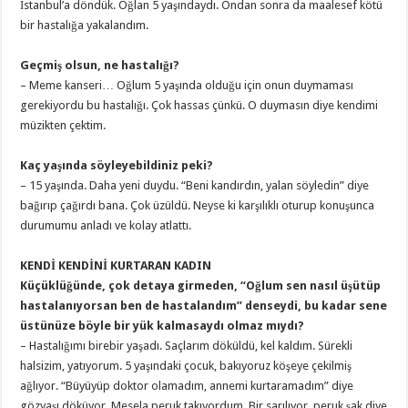
İstanbul’a döndük. Oğlan 5 yaşındaydı. Ondan sonra da maalesef kötü
bir hastalığa yakalandım.
Geçmiş olsun, ne hastalığı?
– Meme kanseri… Oğlum 5 yaşında olduğu için onun duymaması
gerekiyordu bu hastalığı. Çok hassas çünkü. O duymasın diye kendimi
müzikten çektim.
Kaç yaşında söyleyebildiniz peki?
– 15 yaşında. Daha yeni duydu. “Beni kandırdın, yalan söyledin” diye
bağırıp çağırdı bana. Çok üzüldü. Neyse ki karşılıklı oturup konuşunca
durumumu anladı ve kolay atlattı.
KENDİ KENDİNİ KURTARAN KADIN
Küçüklüğünde, çok detaya girmeden, “Oğlum sen nasıl üşütüp
hastalanıyorsan ben de hastalandım” denseydi, bu kadar sene
üstünüze böyle bir yük kalmasaydı olmaz mıydı?
– Hastalığımı birebir yaşadı. Saçlarım döküldü, kel kaldım. Sürekli
halsizim, yatıyorum. 5 yaşındaki çocuk, bakıyoruz köşeye çekilmiş
ağlıyor. “Büyüyüp doktor olamadım, annemi kurtaramadım” diye
gözyaşı döküyor. Mesela peruk takıyordum. Bir sarılıyor, peruk şak diye