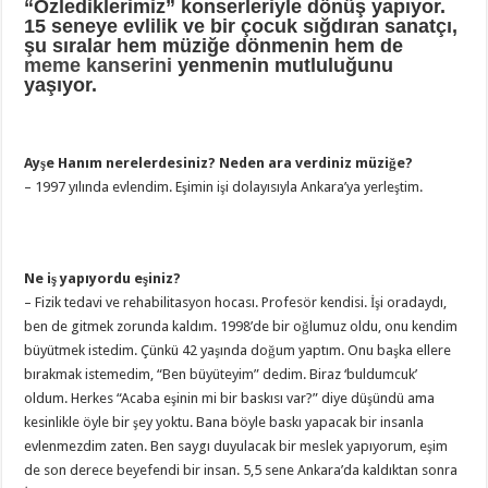
“Özlediklerimiz” konserleriyle dönüş yapıyor.
15 seneye evlilik ve bir çocuk sığdıran sanatçı,
şu sıralar hem müziğe dönmenin hem de
meme kanserini
yenmenin mutluluğunu
yaşıyor.
Ayşe Hanım nerelerdesiniz? Neden ara verdiniz müziğe?
– 1997 yılında evlendim. Eşimin işi dolayısıyla Ankara’ya yerleştim.
Ne iş yapıyordu eşiniz?
– Fizik tedavi ve rehabilitasyon hocası. Profesör kendisi. İşi oradaydı,
ben de gitmek zorunda kaldım. 1998’de bir oğlumuz oldu, onu kendim
büyütmek istedim. Çünkü 42 yaşında doğum yaptım. Onu başka ellere
bırakmak istemedim, “Ben büyüteyim” dedim. Biraz ‘buldumcuk’
oldum. Herkes “Acaba eşinin mi bir baskısı var?” diye düşündü ama
kesinlikle öyle bir şey yoktu. Bana böyle baskı yapacak bir insanla
evlenmezdim zaten. Ben saygı duyulacak bir meslek yapıyorum, eşim
de son derece beyefendi bir insan. 5,5 sene Ankara’da kaldıktan sonra