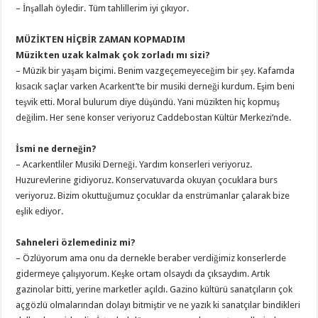
– İnşallah öyledir. Tüm tahlillerim iyi çıkıyor.
MÜZİKTEN HİÇBİR ZAMAN KOPMADIM
Müzikten uzak kalmak çok zorladı mı sizi?
– Müzik bir yaşam biçimi. Benim vazgeçemeyeceğim bir şey. Kafamda
kısacık saçlar varken Acarkent’te bir musiki derneği kurdum. Eşim beni
teşvik etti. Moral bulurum diye düşündü. Yani müzikten hiç kopmuş
değilim. Her sene konser veriyoruz Caddebostan Kültür Merkezi’nde.
İsmi ne derneğin?
– Acarkentliler Musiki Derneği. Yardım konserleri veriyoruz.
Huzurevlerine gidiyoruz. Konservatuvarda okuyan çocuklara burs
veriyoruz. Bizim okuttuğumuz çocuklar da enstrümanlar çalarak bize
eşlik ediyor.
Sahneleri özlemediniz mi?
– Özlüyorum ama onu da dernekle beraber verdiğimiz konserlerde
gidermeye çalışıyorum. Keşke ortam olsaydı da çıksaydım. Artık
gazinolar bitti, yerine marketler açıldı. Gazino kültürü sanatçıların çok
açgözlü olmalarından dolayı bitmiştir ve ne yazık ki sanatçılar bindikleri