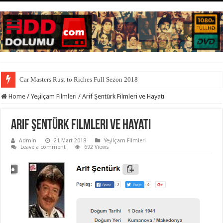
Car Masters Rust to Riches Full Sezon 2018
Home
/
Yeşilçam Filmleri
/
Arif Şentürk Filmleri ve Hayatı
Arif Şentürk Filmleri ve Hayatı
Admin
21 Mart 2018
Yeşilçam Filmleri
Leave a comment
692 Views