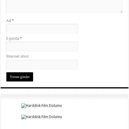
Ad
*
E-posta
*
İnternet sitesi