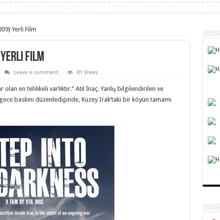
09) Yerli Film
Yerli Film
Leave a comment
81 Views
lan en tehlikeli varlıktır.” Atıl İnaç. Yanlış bilgilendirilen ve
gece baskını düzenlediğinde, Kuzey Irak’taki bir köyün tamamı