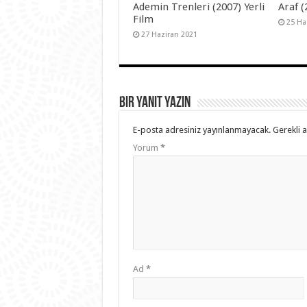
Ademin Trenleri (2007) Yerli
Araf (
Film
25 Ha
27 Haziran 2021
Bir yanıt yazın
E-posta adresiniz yayınlanmayacak.
Gerekli 
Yorum
*
Ad
*