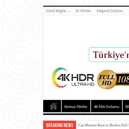
Genel Bilgiler
3D Filmler
Belgesel Dolumu
Remux Filmler
4K Film Dolumu
Bl
Breaking News
Car Masters Rust to Riches Full