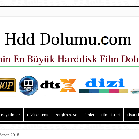
uray Filmler
Dizi Dolumu
Yetişkin & Adult Filmler
Film Listesi
Fiyat L
 Sezon 2018