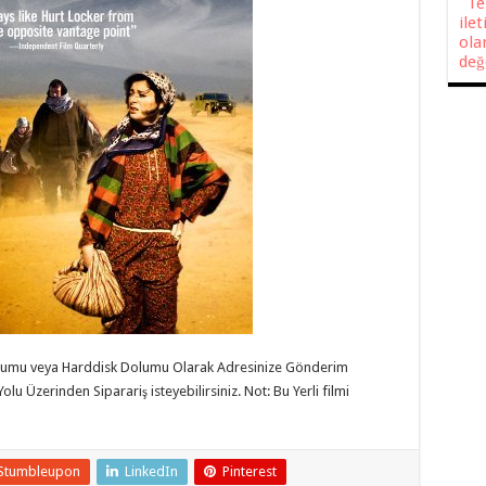
Teli
ile
ola
değ
oluumu veya Harddisk Dolumu Olarak Adresinize Gönderim
u Üzerinden Siparariş isteyebilirsiniz. Not: Bu Yerli filmi
Stumbleupon
LinkedIn
Pinterest