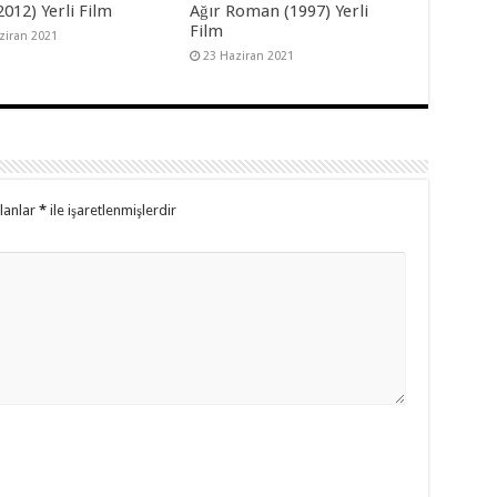
2012) Yerli Film
Ağır Roman (1997) Yerli
Film
ziran 2021
23 Haziran 2021
alanlar
*
ile işaretlenmişlerdir