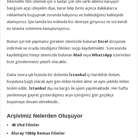
İnternette film izlemek için o kadar çok site varki aklımız karışıyor
hangisini açıp izleyelim diye, karar kılıp birini açınca dakikalarca
reklamlarla boğuşmak zorunda kalıyoruz ve beklediğimiz kaliteyide
alamıyoruz. İşte tamda bu noktada biz devreye giriyoruz ve sizi kendi
ev sinema sistemine kavuşturuyoruz.
Bunun için tek yapmanız gereken sitemizde bulunan
Excel
dosyasını
indirmek ve orada istediğiniz filmleri seçip kaydetmektir. Sonrasında
kaydettiğiniz listeyi sitemizde bulunan
Mail
veya
WhatsApp
üzerinden
bize göndermeniz yeterli olacaktır.
Daha sonra ışık hızında bir dolumla
İstanbul
içi Harddisk dolum,
boyutuna bağlı olarak aynı gün elden teslim alınır ve aynı şekilde elden
teslim edilir.
İstanbul
dışı ise kargo ile işlem yapılmaktadır. Her hafta
yenilemeye gayret gösterdiğimiz arşiv içeriğimiz gün geçtikçe
büyümeye devam etmektedir..
Arşivimiz Nelerden Oluşuyor
4K Uhd Filmler
Bluray 1080p Remux Filmler