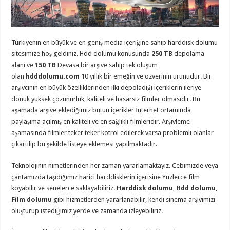
Türkiyenin en büyük ve en geniş media içeriğine sahip harddisk dolumu
sitesimize hoş geldiniz. Hdd dolumu konusunda
250 TB
depolama
alanı ve
150 TB
Devasa bir arşive sahip tek oluşum
olan
hdddolumu.com
10 yıllık bir emeğin ve özverinin ürünüdür. Bir
arşivcinin en büyük özelliklerinden ilki depoladığı içeriklerin ileriye
dönük yüksek çözünürlük, kaliteli ve hasarsız filmler olmasıdır. Bu
aşamada arşive eklediğimiz bütün içerikler İnternet ortamında
paylaşıma açılmış en kaliteli ve en sağlıklı filmleridir. Arşivleme
aşamasında filmler teker teker kotrol edilerek varsa problemli olanlar
çıkartılıp bu şekilde listeye eklemesi yapılmaktadır.
Teknolojinin nimetlerinden her zaman yararlamaktayız. Cebimizde veya
çantamızda taşıdığımız harici harddisklerin içerisine Yüzlerce film
koyabilir ve senelerce saklayabiliriz.
Harddisk dolumu
,
Hdd dolumu,
Film dolumu
gibi hizmetlerden yararlanabilir, kendi sinema arşivimizi
oluşturup istediğimiz yerde ve zamanda izleyebiliriz.