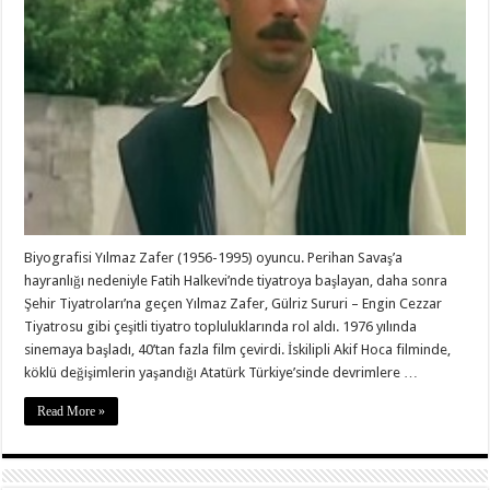
Biyografisi Yılmaz Zafer (1956-1995) oyuncu. Perihan Savaş’a
hayranlığı nedeniyle Fatih Halkevi’nde tiyatroya başlayan, daha sonra
Şehir Tiyatroları’na geçen Yılmaz Zafer, Gülriz Sururi – Engin Cezzar
Tiyatrosu gibi çeşitli tiyatro topluluklarında rol aldı. 1976 yılında
sinemaya başladı, 40’tan fazla film çevirdi. İskilipli Akif Hoca filminde,
köklü değişimlerin yaşandığı Atatürk Türkiye’sinde devrimlere …
Read More »