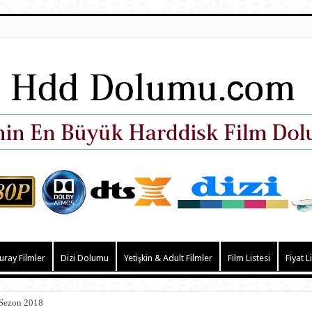
uray Filmler
Dizi Dolumu
Yetişkin & Adult Filmler
Film Listesi
Fiyat L
 Sezon 2018