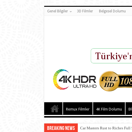
Genel Bilgiler
3D Filmler
Belgesel Dolumu
Remux Filmler
4K Film Dolumu
Bl
Breaking News
Car Masters Rust to Riches Full