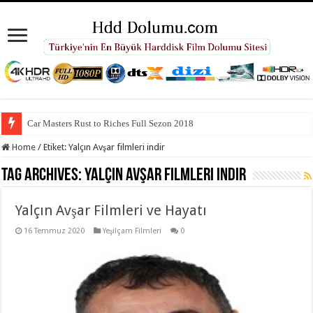
Car Masters Rust to Riches Full Sezon 2018
Home
/
Etiket:
Yalçın Avşar filmleri indir
Tag Archives:
Yalçın Avşar filmleri indir
Yalçın Avşar Filmleri ve Hayatı
16 Temmuz 2020
Yeşilçam Filmleri
0