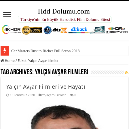
Car Masters Rust to Riches Full Sezon 2018
Home
/
Etiket:
Yalçın Avşar filmleri
Tag Archives:
Yalçın Avşar filmleri
Yalçın Avşar Filmleri ve Hayatı
16 Temmuz 2020
Yeşilçam Filmleri
0