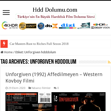
Car Masters Rust to Riches Full Sezon 2018
Home
/
Etiket:
Unforgiven hdddolum
Tag Archives:
Unforgiven hdddolum
Unforgiven (1992) Affedilmeyen – Western
Kovboy Filmi
29 Ekim 2020
Yabancı Filmler
0