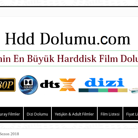
uray Filmler
Dizi Dolumu
Yetişkin & Adult Filmler
Film Listesi
Fiyat L
 Sezon 2018