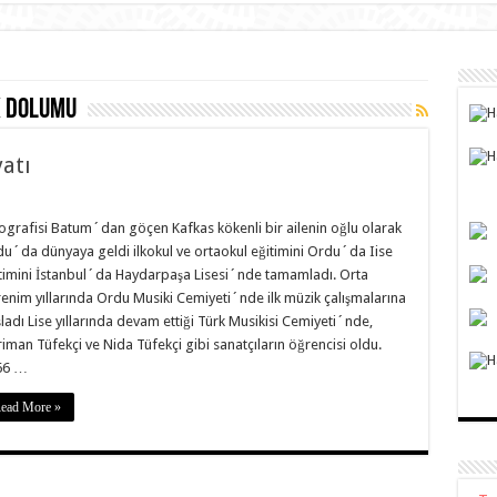
k dolumu
atı
ografisi Batum´dan göçen Kafkas kökenli bir ailenin oğlu olarak
u´da dünyaya geldi ilkokul ve ortaokul eğitimini Ordu´da Iise
timini İstanbul´da Haydarpaşa Lisesi´nde tamamladı. Orta
enim yıllarında Ordu Musiki Cemiyeti´nde ilk müzik çalışmalarına
ladı Lise yıllarında devam ettiği Türk Musikisi Cemiyeti´nde,
iman Tüfekçi ve Nida Tüfekçi gibi sanatçıların öğrencisi oldu.
66 …
ead More »