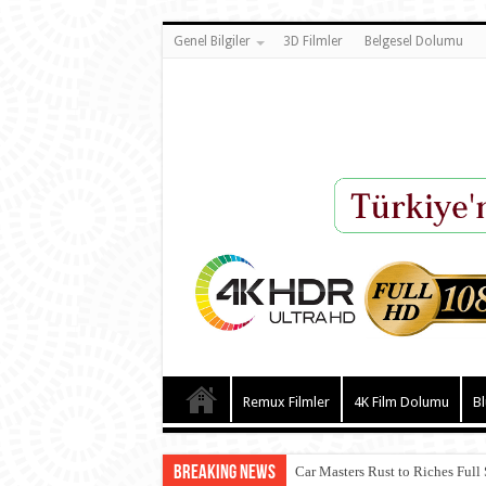
Genel Bilgiler
3D Filmler
Belgesel Dolumu
Remux Filmler
4K Film Dolumu
Bl
Breaking News
Car Masters Rust to Riches Full