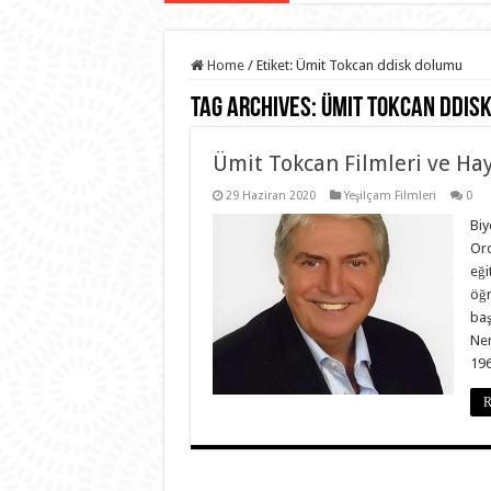
Home
/
Etiket:
Ümit Tokcan ddisk dolumu
Tag Archives:
Ümit Tokcan ddis
Ümit Tokcan Filmleri ve Hay
29 Haziran 2020
Yeşilçam Filmleri
0
Biy
Ord
eği
öğr
baş
Ner
19
R