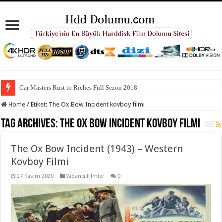
Car Masters Rust to Riches Full Sezon 2018
Home
/
Etiket:
The Ox Bow Incident kovboy filmi
Tag Archives:
The Ox Bow Incident kovboy filmi
The Ox Bow Incident (1943) – Western
Kovboy Filmi
27 Kasım 2020
Yabancı Filmler
0