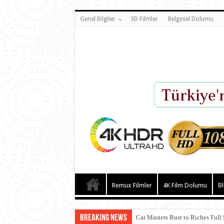
Genel Bilgiler
3D Filmler
Belgesel Dolumu
Remux Filmler
4K Film Dolumu
Bl
Breaking News
Car Masters Rust to Riches Full