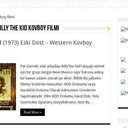
vboy filmi
lly the Kid kovboy filmi
id (1973) Eski Dost – Western Kovboy
Pat Garrett, eski arkadaşı Billy the Kid’i alaşağı etmek
için bir grup zengin New Mexico sığır baronu adına
bir kanun adamı olarak işe alınır. İMDB Bu yabancı
filmler bizlerde mevcuttur. HDD Doluumu veya
Harddisk Dolumu Olarak Adresinize Gönderim
Yapılmaktadır. Film HDD Dolumu, Hard Disk, Yolu
Üzerinden Siparariş isteyebilirsiniz. Not: Bu …
Read More »