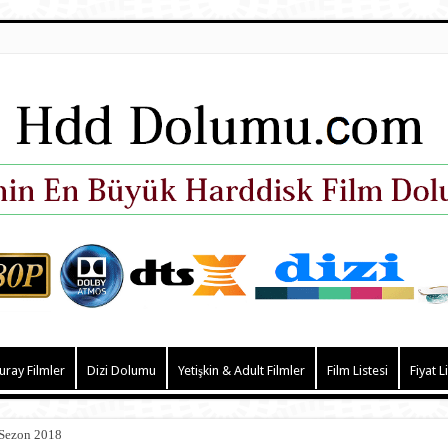
uray Filmler
Dizi Dolumu
Yetişkin & Adult Filmler
Film Listesi
Fiyat L
 Sezon 2018