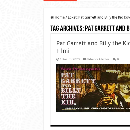
Home
/
Etiket:
Pat Garrett and Billy the Kid ko
Tag Archives:
Pat Garrett and Bi
Pat Garrett and Billy the K
Filmi
1 Kasım 2020
Yabancı Filmler
0