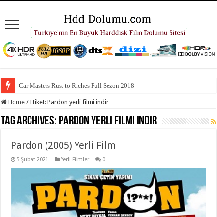
Car Masters Rust to Riches Full Sezon 2018
Home
/
Etiket:
Pardon yerli filmi indir
Tag Archives:
Pardon yerli filmi indir
Pardon (2005) Yerli Film
5 Şubat 2021
Yerli Filmler
0