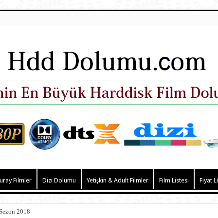
uray Filmler
Dizi Dolumu
Yetişkin & Adult Filmler
Film Listesi
Fiyat L
 Sezon 2018