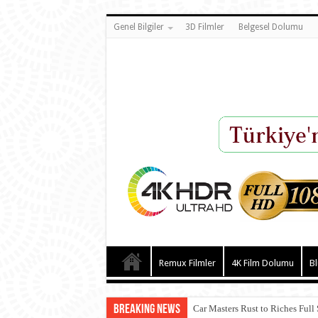
Genel Bilgiler
3D Filmler
Belgesel Dolumu
Remux Filmler
4K Film Dolumu
Bl
Breaking News
Car Masters Rust to Riches Full