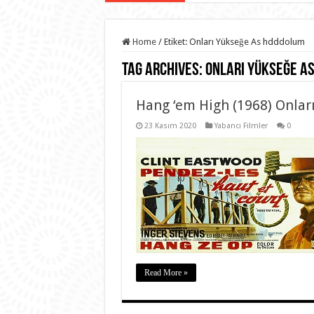
Home
/
Etiket:
Onları Yükseğe As hdddolum
Tag Archives:
Onları Yükseğe A
Hang ‘em High (1968) Onlar
23 Kasım 2020
Yabancı Filmler
0
Read More »