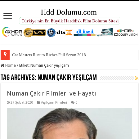
Car Masters Rust to Riches Full Sezon 2018
Home
/
Etiket:
Numan Çakır yeşilçam
Tag Archives:
Numan Çakır yeşilçam
Numan Çakır Filmleri ve Hayatı
27 Şubat 2020
Yeşilçam Filmleri
0