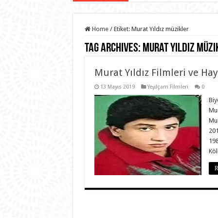
Home
/
Etiket:
Murat Yıldız müzikler
Tag Archives:
Murat Yıldız müzi
Murat Yıldız Filmleri ve Hay
13 Mayıs 2019
Yeşilçam Filmleri
0
Biy
Mur
Mur
201
198
Kö
R