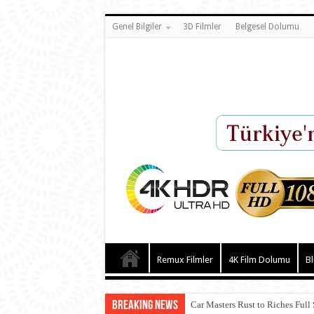
Genel Bilgiler
3D Filmler
Belgesel Dolumu
Remux Filmler
4K Film Dolumu
Bl
Breaking News
Car Masters Rust to Riches Full