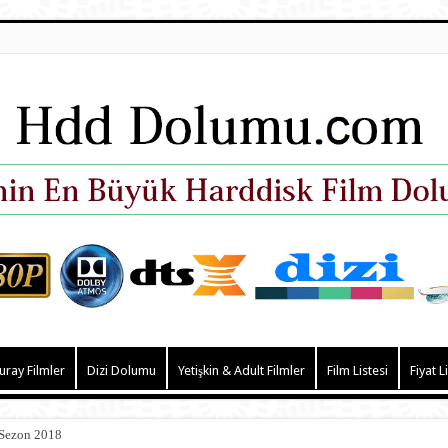
uray Filmler
Dizi Dolumu
Yetişkin & Adult Filmler
Film Listesi
Fiyat L
 Sezon 2018