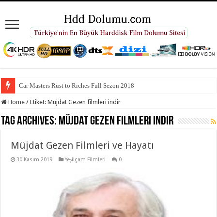
Car Masters Rust to Riches Full Sezon 2018
Home
/
Etiket:
Müjdat Gezen filmleri indir
Tag Archives:
Müjdat Gezen filmleri indir
Müjdat Gezen Filmleri ve Hayatı
30 Kasım 2019
Yeşilçam Filmleri
0