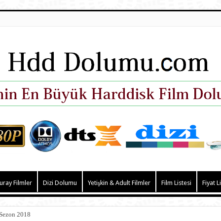
uray Filmler
Dizi Dolumu
Yetişkin & Adult Filmler
Film Listesi
Fiyat L
 Sezon 2018