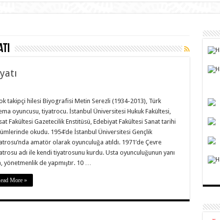
atı
yatı
tok takipçi hilesi Biyografisi Metin Serezli (1934-2013), Türk
ema oyuncusu, tiyatrocu. İstanbul Üniversitesi Hukuk Fakültesi,
isat Fakültesi Gazetecilik Enstitüsü, Edebiyat Fakültesi Sanat tarihi
ümlerinde okudu. 1954’de İstanbul Üniversitesi Gençlik
atrosu’nda amatör olarak oyunculuğa atıldı. 1971’de Çevre
atrosu adı ile kendi tiyatrosunu kurdu. Usta oyunculuğunun yanı
a, yönetmenlik de yapmıştır. 10 …
ead More »