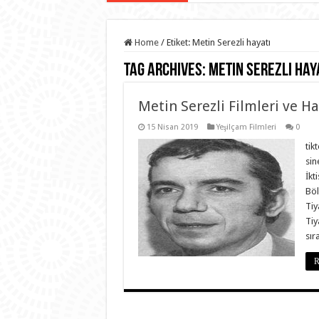
Home
/
Etiket:
Metin Serezli hayatı
Tag Archives:
Metin Serezli hay
Metin Serezli Filmleri ve Ha
15 Nisan 2019
Yeşilçam Filmleri
0
tik
sin
İkt
Böl
Tiy
Tiy
sır
R