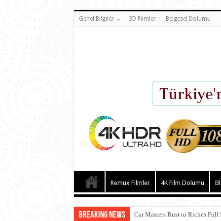
Genel Bilgiler
3D Filmler
Belgesel Dolumu
Remux Filmler
4K Film Dolumu
Bl
Breaking News
Car Masters Rust to Riches Full