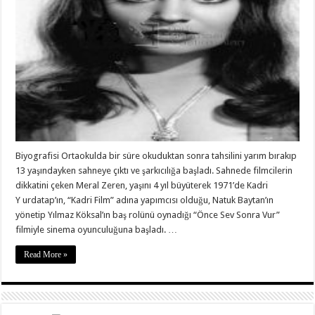
Biyografisi Ortaokulda bir süre okuduktan sonra tahsilini yarım bırakıp
13 yaşındayken sahneye çıktı ve şarkıcılığa başladı. Sahnede filmcilerin
dikkatini çeken Meral Zeren, yaşını 4 yıl büyüterek 1971’de Kadri
Y urdatap’ın, “Kadri Film” adına yapımcısı olduğu, Natuk Baytan’ın
yönetip Yılmaz Köksal’ın baş rolünü oynadığı “Önce Sev Sonra Vur”
filmiyle sinema oyunculuğuna başladı. …
Read More »