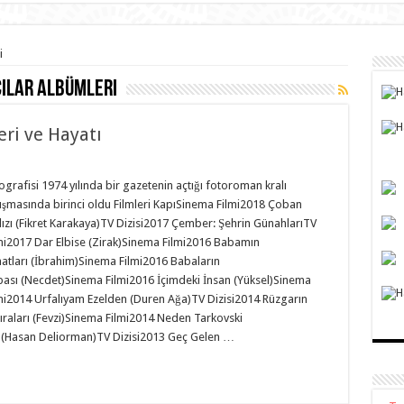
i
ılar albümleri
ri ve Hayatı
ografisi 1974 yılında bir gazetenin açtığı fotoroman kralı
ışmasında birinci oldu Filmleri KapıSinema Filmi2018 Çoban
dızı (Fikret Karakaya)TV Dizisi2017 Çember: Şehrin GünahlarıTV
mi2017 Dar Elbise (Zirak)Sinema Filmi2016 Babamın
atları (İbrahim)Sinema Filmi2016 Babaların
ası (Necdet)Sinema Filmi2016 İçimdeki İnsan (Yüksel)Sinema
mi2014 Urfalıyam Ezelden (Duren Ağa)TV Dizisi2014 Rüzgarın
ıraları (Fevzi)Sinema Filmi2014 Neden Tarkovski
 (Hasan Deliorman)TV Dizisi2013 Geç Gelen …