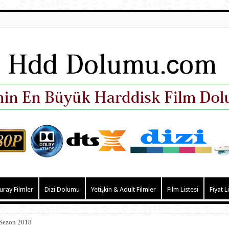
uray Filmler
Dizi Dolumu
Yetişkin & Adult Filmler
Film Listesi
Fiyat L
 Sezon 2018