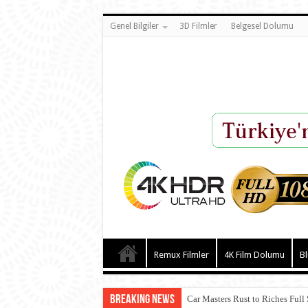
Genel Bilgiler
3D Filmler
Belgesel Dolumu
Remux Filmler
4K Film Dolumu
Bl
Breaking News
Car Masters Rust to Riches Full