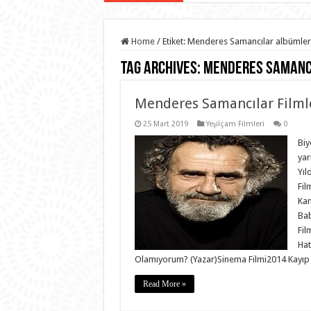
Home
/
Etiket:
Menderes Samancılar albümler
Tag Archives:
Menderes Samanc
Menderes Samancılar Filmle
25 Mart 2019
Yeşilçam Filmleri
0
Biy
yar
Yıl
Fil
Kan
Bab
Fil
Hat
Olamıyorum? (Yazar)Sinema Filmi2014 Kayıp
Read More »