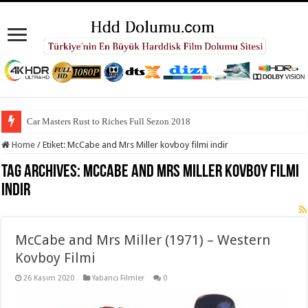
Car Masters Rust to Riches Full Sezon 2018
Home
/
Etiket:
McCabe and Mrs Miller kovboy filmi indir
Tag Archives:
McCabe and Mrs Miller kovboy filmi
indir
McCabe and Mrs Miller (1971) – Western
Kovboy Filmi
26 Kasım 2020
Yabancı Filmler
0