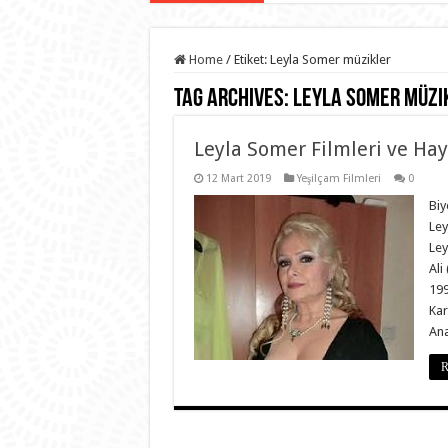
Home
/
Etiket:
Leyla Somer müzikler
Tag Archives:
Leyla Somer müzi
Leyla Somer Filmleri ve Hay
12 Mart 2019
Yeşilçam Filmleri
0
Biy
Ley
Ley
Ali
199
Kar
Ana
R